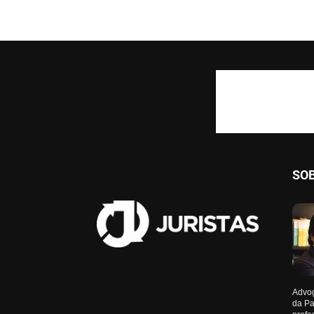
SO
Advog
da Pa