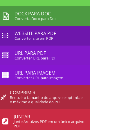
DOCX PARA DOC
Converta Docx para Doc
WEBSITE PARA PDF
Converter site em PDF
URL PARA PDF
Converter URL para PDF
URL PARA IMAGEM
Converter URL para imagem
COMPRIMIR
Reduzir o tamanho do arquivo e optimizar
o máximo a qualidade do PDF
JUNTAR
Junte Arquivos PDF em um único arquivo
PDF