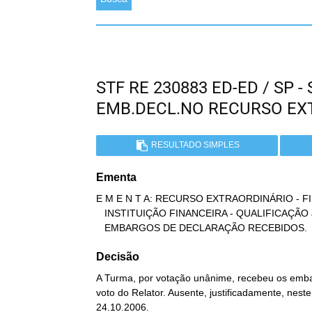
STF RE 230883 ED-ED / SP 
EMB.DECL.NO RECURSO EX
RESULTADO SIMPLES
Ementa
E M E N T A: RECURSO EXTRAORDINÁRIO - FI
   INSTITUIÇÃO FINANCEIRA - QUALIFICAÇÃO JURÍDICA INQUESTIONÁVEL -

   EMBARGOS DE DECLARAÇÃO RECEBIDOS.
Decisão
A Turma, por votação unânime, recebeu os embar
voto do Relator. Ausente, justificadamente, nest
24.10.2006.