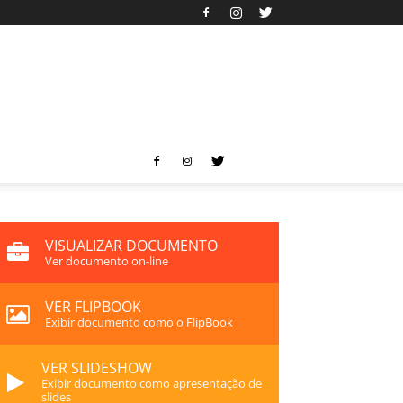
VISUALIZAR DOCUMENTO
Ver documento on-line
VER FLIPBOOK
Exibir documento como o FlipBook
VER SLIDESHOW
Exibir documento como apresentação de
slides