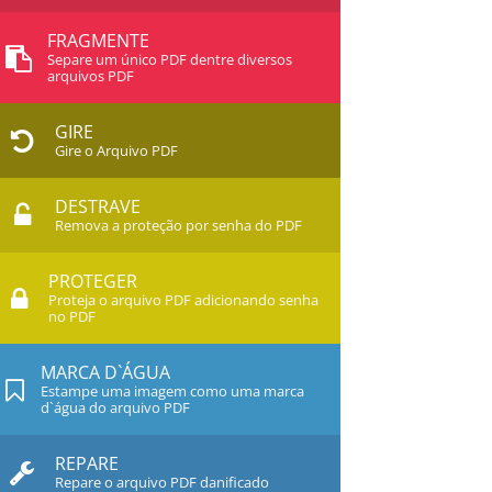
FRAGMENTE
Separe um único PDF dentre diversos
arquivos PDF
GIRE
Gire o Arquivo PDF
DESTRAVE
Remova a proteção por senha do PDF
PROTEGER
Proteja o arquivo PDF adicionando senha
no PDF
MARCA D`ÁGUA
Estampe uma imagem como uma marca
d`água do arquivo PDF
REPARE
Repare o arquivo PDF danificado