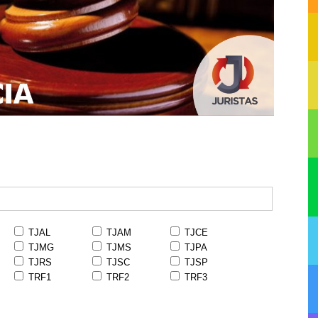
TJAL
TJAM
TJCE
TJMG
TJMS
TJPA
TJRS
TJSC
TJSP
TRF1
TRF2
TRF3