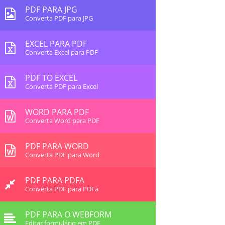
PDF PARA JPG
Converta PDF para JPG
EXCEL PARA PDF
Converta Excel para PDF
PDF TO EXCEL
Converta PDF para Excel
WORD PARA PDF
Converta Word para PDF
PDF PARA WORD
Converta PDF para Word
PDF PARA PDFA
Converta PDF para PDFa
PDF PARA O WEBFORM
Editar formulário em PDF