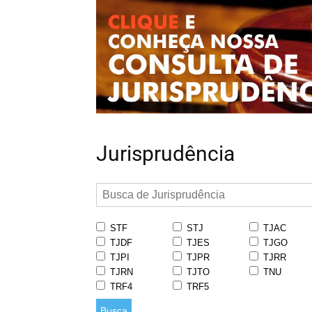
Jurisprudência
STF
STJ
TJAC
TJDF
TJES
TJGO
TJPI
TJPR
TJRR
TJRN
TJTO
TNU
TRF4
TRF5
Busca