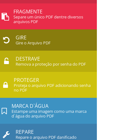
FRAGMENTE
Separe um único PDF dentre diversos
arquivos PDF
GIRE
Gire o Arquivo PDF
DESTRAVE
Remova a proteção por senha do PDF
PROTEGER
Proteja o arquivo PDF adicionando senha
no PDF
MARCA D`ÁGUA
Estampe uma imagem como uma marca
d`água do arquivo PDF
REPARE
Repare o arquivo PDF danificado