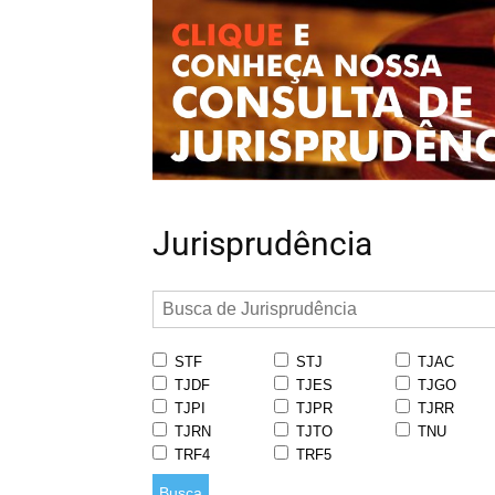
Jurisprudência
STF
STJ
TJAC
TJDF
TJES
TJGO
TJPI
TJPR
TJRR
TJRN
TJTO
TNU
TRF4
TRF5
Busca