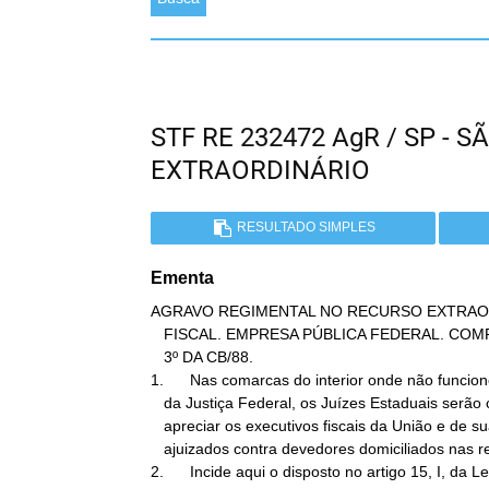
STF RE 232472 AgR / SP -
EXTRAORDINÁRIO
RESULTADO SIMPLES
Ementa
AGRAVO REGIMENTAL NO RECURSO EXTRAOR
   FISCAL. EMPRESA PÚBLICA FEDERAL. COMPETÊNCIA. ARTIGO 109, I E §

   3º DA CB/88.

1.      Nas comarcas do interior onde não funcion
   da Justiça Federal, os Juízes Estaduais serão competentes para

   apreciar os executivos fiscais da União e de suas autarquias,

   ajuizados contra devedores domiciliados nas respectivas comarcas.

2.      Incide aqui o disposto no artigo 15, I, da Lei