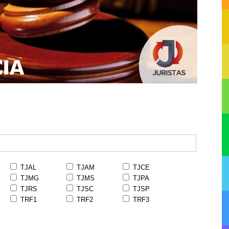
TJAL
TJAM
TJCE
TJMG
TJMS
TJPA
TJRS
TJSC
TJSP
TRF1
TRF2
TRF3