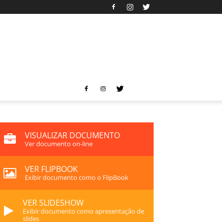
VISUALIZAR DOCUMENTO
Ver documento on-line
VER FLIPBOOK
Exibir documento como o FlipBook
VER SLIDESHOW
Exibir documento como apresentação de
slides