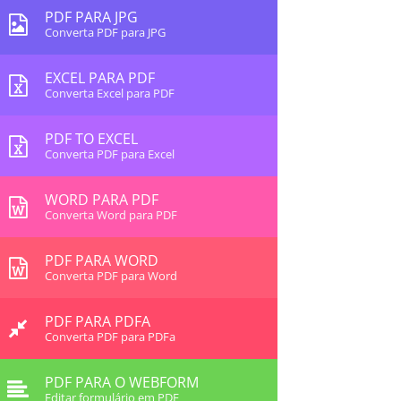
PDF PARA JPG
Converta PDF para JPG
EXCEL PARA PDF
Converta Excel para PDF
PDF TO EXCEL
Converta PDF para Excel
WORD PARA PDF
Converta Word para PDF
PDF PARA WORD
Converta PDF para Word
PDF PARA PDFA
Converta PDF para PDFa
PDF PARA O WEBFORM
Editar formulário em PDF