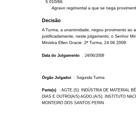
   5.010/66.

        Agravo regimental a que se nega provimen
Decisão
A Turma, a unanimidade, negou provimento ao ag
justificadamente, neste julgamento, o Senhor Min
Ministra Ellen Gracie. 2ª Turma, 24.06.2008.
Data do Julgamento
:
24/06/2008
Órgão Julgador
:
Segunda Turma
Parte(s)
:
AGTE.(S): INDÚSTRIA DE MATERIAL BÉ
DIAS E OUTRO(A/S) AGDO.(A/S): INSTITUTO NAC
MONTEIRO DOS SANTOS PERIN