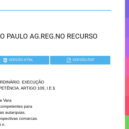
 SÃO PAULO AG.REG.NO RECURSO
VERSÃO HTML
VERSÃO PDF
DINÁRIO. EXECUÇÃO

e Vara

 n.
