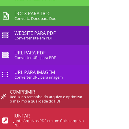
DOCX PARA DOC
Converta Docx para Doc
WEBSITE PARA PDF
Converter site em PDF
URL PARA PDF
Converter URL para PDF
URL PARA IMAGEM
Converter URL para imagem
COMPRIMIR
Reduzir o tamanho do arquivo e optimizar
o máximo a qualidade do PDF
JUNTAR
Junte Arquivos PDF em um único arquivo
PDF