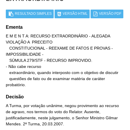
RESULTADO SIMPLES
VERSÃO HTML
VERSÃO PDF
Ementa
E M E N T A: RECURSO EXTRAORDINÁRIO - ALEGADA 
VIOLAÇÃO A  PRECEITO

   CONSTITUCIONAL - REEXAME DE FATOS E PROVAS - 
IMPOSSIBILIDADE -

   SÚMULA 279/STF - RECURSO IMPROVIDO.

- Não cabe recurso

   extraordinário, quando interposto com o objetivo de discutir

   questões de fato ou de examinar matéria de caráter 
probatório.
Decisão
A Turma, por votação unânime, negou provimento ao recurso
de agravo, nos termos do voto do Relator. Ausente,
justificadamente, neste julgamento, o Senhor Ministro Gilmar
Mendes. 2ª Turma, 20.03.2007.