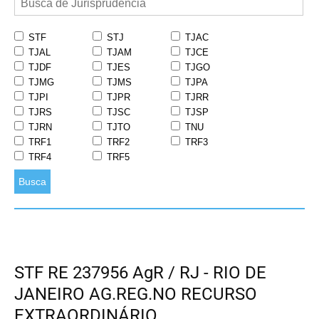
STF
STJ
TJAC
TJAL
TJAM
TJCE
TJDF
TJES
TJGO
TJMG
TJMS
TJPA
TJPI
TJPR
TJRR
TJRS
TJSC
TJSP
TJRN
TJTO
TNU
TRF1
TRF2
TRF3
TRF4
TRF5
Busca
STF RE 237956 AgR / RJ - RIO DE
JANEIRO AG.REG.NO RECURSO
EXTRAORDINÁRIO