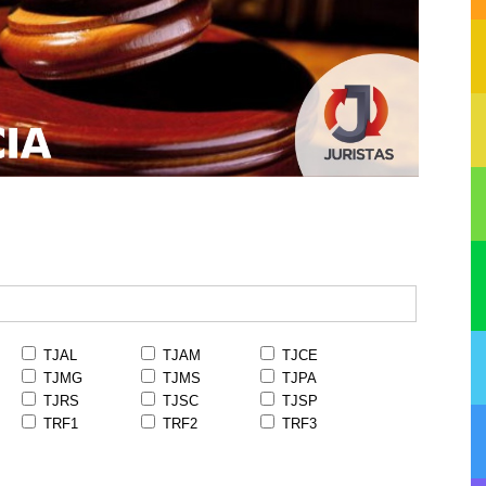
TJAL
TJAM
TJCE
TJMG
TJMS
TJPA
TJRS
TJSC
TJSP
TRF1
TRF2
TRF3