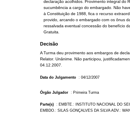
   declaração acolhidos. Provimento integral do RE. Ônus da

   sucumbência a cargo do embargado. Não havendo parcelas anteriores

   à Constituição de 1988, fica o recurso extraordinário totalmente

   provido, arcando o embargado com os ônus da sucumbência,

   ressalvada eventual concessão do benefício da Justiça

   Gratuita.
Decisão
A Turma deu provimento aos embargos de declara
Relator. Unânime. Não participou, justificadamen
04.12.2007.
Data do Julgamento
:
04/12/2007
Órgão Julgador
:
Primeira Turma
Parte(s)
:
EMBTE.: INSTITUTO NACIONAL DO SE
EMBDO.: SILAS GONÇALVES DA SILVA ADV.: W