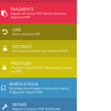
FRAGMENTE
Separe um único PDF dentre diversos
arquivos PDF
GIRE
Gire o Arquivo PDF
DESTRAVE
Remova a proteção por senha do PDF
PROTEGER
Proteja o arquivo PDF adicionando senha
no PDF
MARCA D`ÁGUA
Estampe uma imagem como uma marca
d`água do arquivo PDF
REPARE
Repare o arquivo PDF danificado