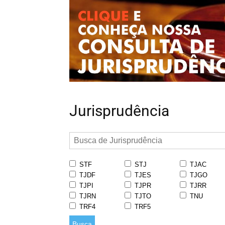
Jurisprudência
STF
STJ
TJAC
TJDF
TJES
TJGO
TJPI
TJPR
TJRR
TJRN
TJTO
TNU
TRF4
TRF5
Busca