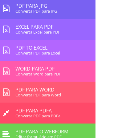
PDF PARA JPG
Converta PDF para JPG
EXCEL PARA PDF
Converta Excel para PDF
PDF TO EXCEL
Converta PDF para Excel
WORD PARA PDF
Converta Word para PDF
PDF PARA WORD
Converta PDF para Word
PDF PARA PDFA
Converta PDF para PDFa
PDF PARA O WEBFORM
Editar formulário em PDF