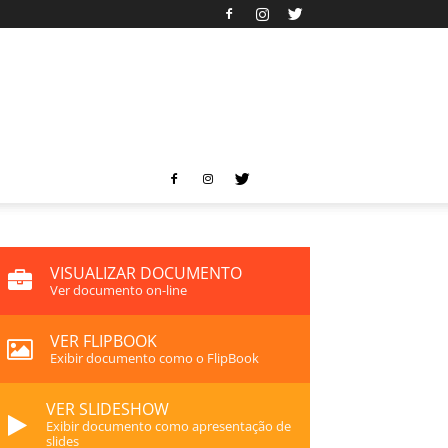
VISUALIZAR DOCUMENTO
Ver documento on-line
VER FLIPBOOK
Exibir documento como o FlipBook
VER SLIDESHOW
Exibir documento como apresentação de
slides