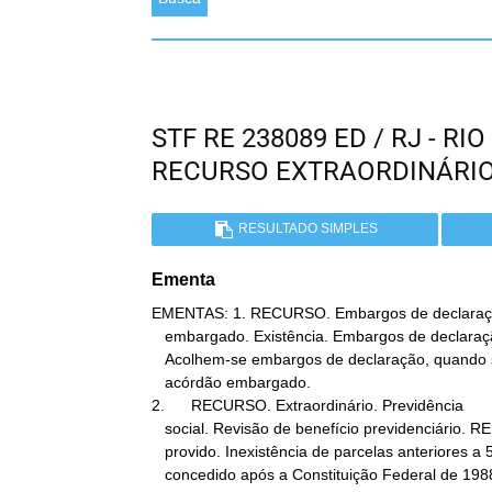
STF RE 238089 ED / RJ - R
RECURSO EXTRAORDINÁRI
RESULTADO SIMPLES
Ementa
EMENTAS: 1. RECURSO. Embargos de declaração
   embargado. Existência. Embargos de declaração acolhidos.

   Acolhem-se embargos de declaração, quando seja contraditório o

   acórdão embargado.

2.      RECURSO. Extraordinário. Previdência

   social. Revisão de benefício previdenciário. RE parcialmente

   provido. Inexistência de parcelas anteriores a 5.10.88. Benefício

   concedido após a Constituição Federal de 1988. Embargos de
