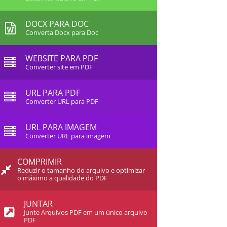
DOCX PARA DOC
Converta Docx para Doc
WEBSITE PARA PDF
Converter site em PDF
URL PARA PDF
Converter URL para PDF
URL PARA IMAGEM
Converter URL para imagem
COMPRIMIR
Reduzir o tamanho do arquivo e optimizar
o máximo a qualidade do PDF
JUNTAR
Junte Arquivos PDF em um único arquivo
PDF