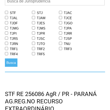
STF
STJ
TJAC
TJAL
TJAM
TJCE
TJDF
TJES
TJGO
TJMG
TJMS
TJPA
TJPI
TJPR
TJRR
TJRS
TJSC
TJSP
TJRN
TJTO
TNU
TRF1
TRF2
TRF3
TRF4
TRF5
Busca
STF RE 256086 AgR / PR - PARANÁ
AG.REG.NO RECURSO
EXTRAORDINÁRIO