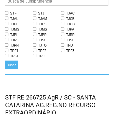
STF
STJ
TJAC
TJAL
TJAM
TJCE
TJDF
TJES
TJGO
TJMG
TJMS
TJPA
TJPI
TJPR
TJRR
TJRS
TJSC
TJSP
TJRN
TJTO
TNU
TRF1
TRF2
TRF3
TRF4
TRF5
Busca
STF RE 266725 AgR / SC - SANTA
CATARINA AG.REG.NO RECURSO
EXTRAORDINÁRIO