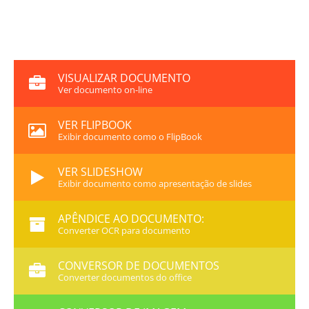
VISUALIZAR DOCUMENTO
Ver documento on-line
VER FLIPBOOK
Exibir documento como o FlipBook
VER SLIDESHOW
Exibir documento como apresentação de slides
APÊNDICE AO DOCUMENTO:
Converter OCR para documento
CONVERSOR DE DOCUMENTOS
Converter documentos do office