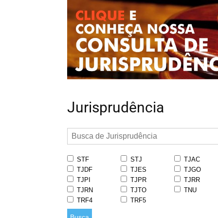
Jurisprudência
STF
STJ
TJAC
TJDF
TJES
TJGO
TJPI
TJPR
TJRR
TJRN
TJTO
TNU
TRF4
TRF5
Busca