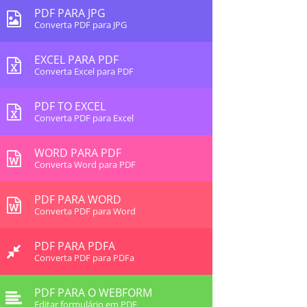
PDF PARA JPG
Converta PDF para JPG
EXCEL PARA PDF
Converta Excel para PDF
PDF TO EXCEL
Converta PDF para Excel
WORD PARA PDF
Converta Word para PDF
PDF PARA WORD
Converta PDF para Word
PDF PARA PDFA
Converta PDF para PDFa
PDF PARA O WEBFORM
Editar formulário em PDF