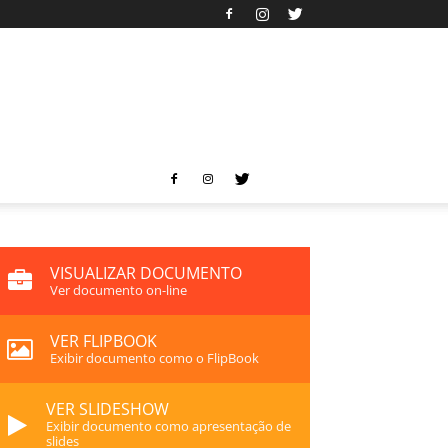
VISUALIZAR DOCUMENTO
Ver documento on-line
VER FLIPBOOK
Exibir documento como o FlipBook
VER SLIDESHOW
Exibir documento como apresentação de
slides