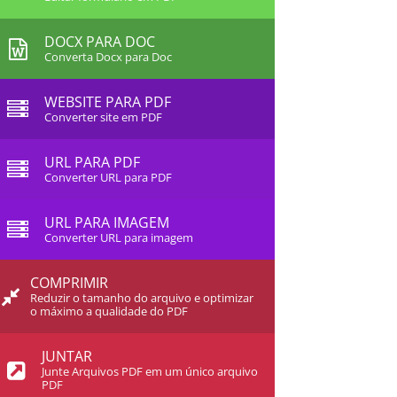
DOCX PARA DOC
Converta Docx para Doc
WEBSITE PARA PDF
Converter site em PDF
URL PARA PDF
Converter URL para PDF
URL PARA IMAGEM
Converter URL para imagem
COMPRIMIR
Reduzir o tamanho do arquivo e optimizar
o máximo a qualidade do PDF
JUNTAR
Junte Arquivos PDF em um único arquivo
PDF