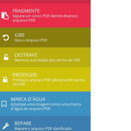
FRAGMENTE
Separe um único PDF dentre diversos
arquivos PDF
GIRE
Gire o Arquivo PDF
DESTRAVE
Remova a proteção por senha do PDF
PROTEGER
Proteja o arquivo PDF adicionando senha
no PDF
MARCA D`ÁGUA
Estampe uma imagem como uma marca
d`água do arquivo PDF
REPARE
Repare o arquivo PDF danificado