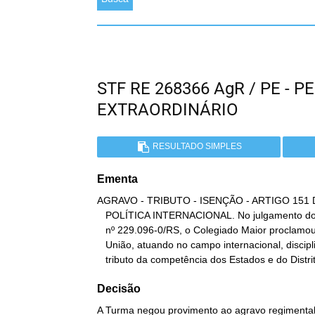
STF RE 268366 AgR / PE -
EXTRAORDINÁRIO
RESULTADO SIMPLES
Ementa
AGRAVO - TRIBUTO - ISENÇÃO - ARTIGO 151 
   POLÍTICA INTERNACIONAL. No julgamento do Recurso Extraordinário

   nº 229.096-0/RS, o Colegiado Maior proclamou a possibilidade de a

   União, atuando no campo internacional, disciplinar a isenção de

   tributo da competência dos Estados e do Distri
Decisão
A Turma negou provimento ao agravo regimental n