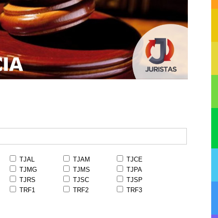
TJAL
TJAM
TJCE
TJMG
TJMS
TJPA
TJRS
TJSC
TJSP
TRF1
TRF2
TRF3