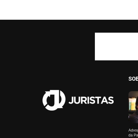
SO
Advog
da Pa