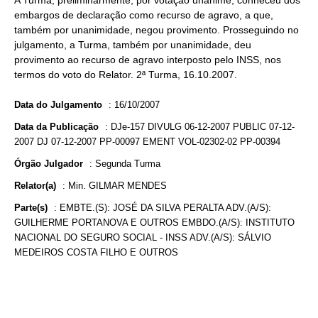
A Turma, preliminarmente, por votação unânime, conheceu dos
embargos de declaração como recurso de agravo, a que,
também por unanimidade, negou provimento. Prosseguindo no
julgamento, a Turma, também por unanimidade, deu
provimento ao recurso de agravo interposto pelo INSS, nos
termos do voto do Relator. 2ª Turma, 16.10.2007.
Data do Julgamento
:
16/10/2007
Data da Publicação
:
DJe-157 DIVULG 06-12-2007 PUBLIC 07-12-
2007 DJ 07-12-2007 PP-00097 EMENT VOL-02302-02 PP-00394
Órgão Julgador
:
Segunda Turma
Relator(a)
:
Min. GILMAR MENDES
Parte(s)
:
EMBTE.(S): JOSÉ DA SILVA PERALTA ADV.(A/S):
GUILHERME PORTANOVA E OUTROS EMBDO.(A/S): INSTITUTO
NACIONAL DO SEGURO SOCIAL - INSS ADV.(A/S): SÁLVIO
MEDEIROS COSTA FILHO E OUTROS