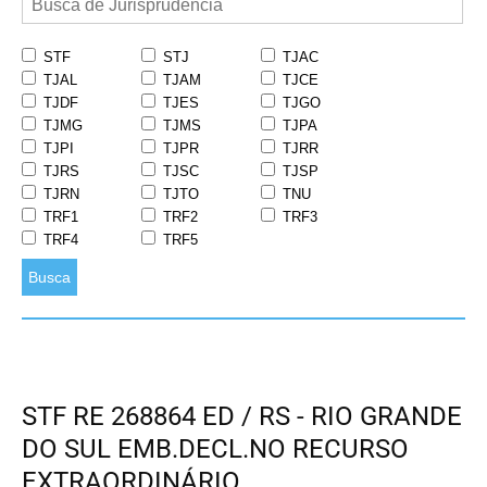
STF
STJ
TJAC
TJAL
TJAM
TJCE
TJDF
TJES
TJGO
TJMG
TJMS
TJPA
TJPI
TJPR
TJRR
TJRS
TJSC
TJSP
TJRN
TJTO
TNU
TRF1
TRF2
TRF3
TRF4
TRF5
Busca
STF RE 268864 ED / RS - RIO GRANDE
DO SUL EMB.DECL.NO RECURSO
EXTRAORDINÁRIO