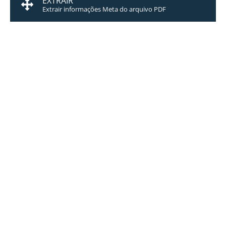
EXTRAIR
Extrair informações Meta do arquivo PDF