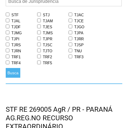
STF
STJ
TJAC
TJAL
TJAM
TJCE
TJDF
TJES
TJGO
TJMG
TJMS
TJPA
TJPI
TJPR
TJRR
TJRS
TJSC
TJSP
TJRN
TJTO
TNU
TRF1
TRF2
TRF3
TRF4
TRF5
Busca
STF RE 269005 AgR / PR - PARANÁ
AG.REG.NO RECURSO
EXTRAORDINÁRIO