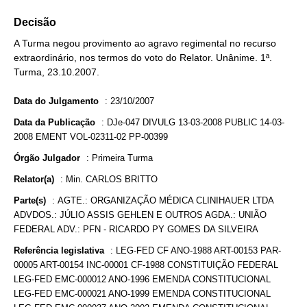
Decisão
A Turma negou provimento ao agravo regimental no recurso
extraordinário, nos termos do voto do Relator. Unânime. 1ª.
Turma, 23.10.2007.
Data do Julgamento
:
23/10/2007
Data da Publicação
:
DJe-047 DIVULG 13-03-2008 PUBLIC 14-03-
2008 EMENT VOL-02311-02 PP-00399
Órgão Julgador
:
Primeira Turma
Relator(a)
:
Min. CARLOS BRITTO
Parte(s)
:
AGTE.: ORGANIZAÇÃO MÉDICA CLINIHAUER LTDA
ADVDOS.: JÚLIO ASSIS GEHLEN E OUTROS AGDA.: UNIÃO
FEDERAL ADV.: PFN - RICARDO PY GOMES DA SILVEIRA
Referência legislativa
:
LEG-FED CF ANO-1988 ART-00153 PAR-
00005 ART-00154 INC-00001 CF-1988 CONSTITUIÇÃO FEDERAL
LEG-FED EMC-000012 ANO-1996 EMENDA CONSTITUCIONAL
LEG-FED EMC-000021 ANO-1999 EMENDA CONSTITUCIONAL