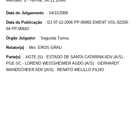
Mendes. 2ª Turma, 14.11.2006.
Data do Julgamento
:
14/11/2006
Data da Publicação
:
DJ 07-12-2006 PP-00065 EMENT VOL-02259-
04 PP-00643
Órgão Julgador
:
Segunda Turma
Relator(a)
:
Min. EROS GRAU
Parte(s)
:
AGTE.(S) : ESTADO DE SANTA CATARINA ADV.(A/S) :
PGE-SC - LORENO WEISSHEIMER AGDO.(A/S) : GERHARDT
WANDSCHEER ADV.(A/S) : RENATO MELILLO FILHO