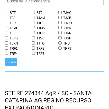
STF
STJ
TJAC
TJAL
TJAM
TJCE
TJDF
TJES
TJGO
TJMG
TJMS
TJPA
TJPI
TJPR
TJRR
TJRS
TJSC
TJSP
TJRN
TJTO
TNU
TRF1
TRF2
TRF3
TRF4
TRF5
Busca
STF RE 274344 AgR / SC - SANTA
CATARINA AG.REG.NO RECURSO
EXTRAORDINÁRIO