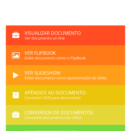
VISUALIZAR DOCUMENTO
Ver documento on-line
VER FLIPBOOK
Exibir documento como o FlipBook
VER SLIDESHOW
Exibir documento como apresentação de slides
APÊNDICE AO DOCUMENTO:
Converter OCR para documento
CONVERSOR DE DOCUMENTOS
Converter documentos do office