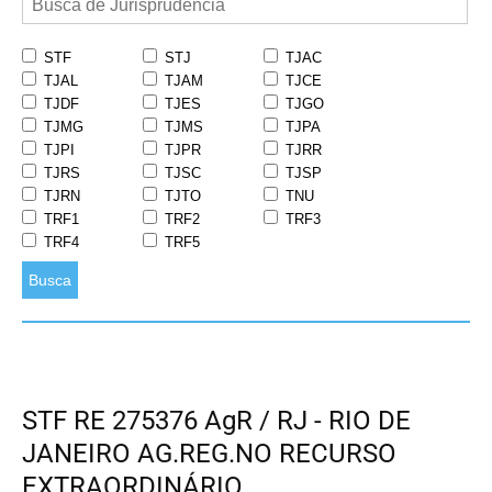
STF
STJ
TJAC
TJAL
TJAM
TJCE
TJDF
TJES
TJGO
TJMG
TJMS
TJPA
TJPI
TJPR
TJRR
TJRS
TJSC
TJSP
TJRN
TJTO
TNU
TRF1
TRF2
TRF3
TRF4
TRF5
Busca
STF RE 275376 AgR / RJ - RIO DE
JANEIRO AG.REG.NO RECURSO
EXTRAORDINÁRIO