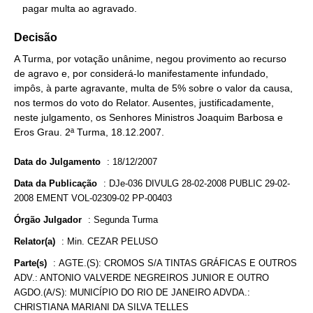
   pagar multa ao agravado.
Decisão
A Turma, por votação unânime, negou provimento ao recurso
de agravo e, por considerá-lo manifestamente infundado,
impôs, à parte agravante, multa de 5% sobre o valor da causa,
nos termos do voto do Relator. Ausentes, justificadamente,
neste julgamento, os Senhores Ministros Joaquim Barbosa e
Eros Grau. 2ª Turma, 18.12.2007.
Data do Julgamento
:
18/12/2007
Data da Publicação
:
DJe-036 DIVULG 28-02-2008 PUBLIC 29-02-
2008 EMENT VOL-02309-02 PP-00403
Órgão Julgador
:
Segunda Turma
Relator(a)
:
Min. CEZAR PELUSO
Parte(s)
:
AGTE.(S): CROMOS S/A TINTAS GRÁFICAS E OUTROS
ADV.: ANTONIO VALVERDE NEGREIROS JUNIOR E OUTRO
AGDO.(A/S): MUNICÍPIO DO RIO DE JANEIRO ADVDA.:
CHRISTIANA MARIANI DA SILVA TELLES