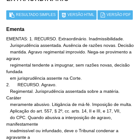
RESULTADO SIMPLES
VERSÃO HTML
VERSÃO PDF
Ementa
EMENTAS: 1. RECURSO. Extraordinário. Inadmissibilidade.

   Jurisprudência assentada. Ausência de razões novas. Decisão

   mantida. Agravo regimental improvido. Nega-se provimento a 
agravo

   regimental tendente a impugnar, sem razões novas, decisão 
fundada

   em jurisprudência assente na Corte.

2.      RECURSO. Agravo.

   Regimental. Jurisprudência assentada sobre a matéria. 
Caráter

   meramente abusivo. Litigância de má-fé. Imposição de multa.

   Aplicação do art. 557, § 2º, cc. arts. 14, II e III, e 17, VII,

   do CPC. Quando abusiva a interposição de agravo, 
manifestamente

   inadmissível ou infundado, deve o Tribunal condenar a 
agravante a
