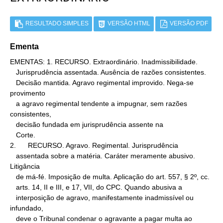
RESULTADO SIMPLES
VERSÃO HTML
VERSÃO PDF
Ementa
EMENTAS: 1. RECURSO. Extraordinário. Inadmissibilidade.

   Jurisprudência assentada. Ausência de razões consistentes.

   Decisão mantida. Agravo regimental improvido. Nega-se 
provimento

   a agravo regimental tendente a impugnar, sem razões 
consistentes,

   decisão fundada em jurisprudência assente na

   Corte.

2.      RECURSO. Agravo. Regimental. Jurisprudência

   assentada sobre a matéria. Caráter meramente abusivo. 
Litigância

   de má-fé. Imposição de multa. Aplicação do art. 557, § 2º, cc.

   arts. 14, II e III, e 17, VII, do CPC. Quando abusiva a

   interposição de agravo, manifestamente inadmissível ou 
infundado,

   deve o Tribunal condenar o agravante a pagar multa ao 