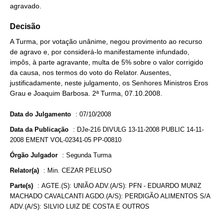
agravado.
Decisão
A Turma, por votação unânime, negou provimento ao recurso
de agravo e, por considerá-lo manifestamente infundado,
impôs, à parte agravante, multa de 5% sobre o valor corrigido
da causa, nos termos do voto do Relator. Ausentes,
justificadamente, neste julgamento, os Senhores Ministros Eros
Grau e Joaquim Barbosa. 2ª Turma, 07.10.2008.
Data do Julgamento
:
07/10/2008
Data da Publicação
:
DJe-216 DIVULG 13-11-2008 PUBLIC 14-11-
2008 EMENT VOL-02341-05 PP-00810
Órgão Julgador
:
Segunda Turma
Relator(a)
:
Min. CEZAR PELUSO
Parte(s)
:
AGTE.(S): UNIÃO ADV.(A/S): PFN - EDUARDO MUNIZ
MACHADO CAVALCANTI AGDO.(A/S): PERDIGÃO ALIMENTOS S/A
ADV.(A/S): SILVIO LUIZ DE COSTA E OUTROS