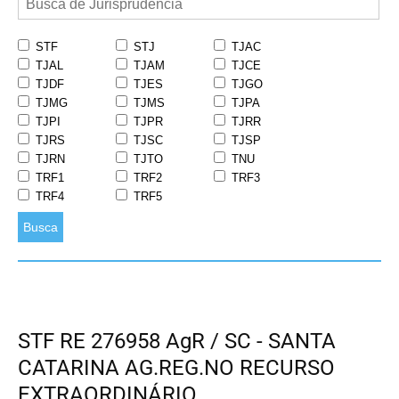
STF
STJ
TJAC
TJAL
TJAM
TJCE
TJDF
TJES
TJGO
TJMG
TJMS
TJPA
TJPI
TJPR
TJRR
TJRS
TJSC
TJSP
TJRN
TJTO
TNU
TRF1
TRF2
TRF3
TRF4
TRF5
Busca
STF RE 276958 AgR / SC - SANTA
CATARINA AG.REG.NO RECURSO
EXTRAORDINÁRIO