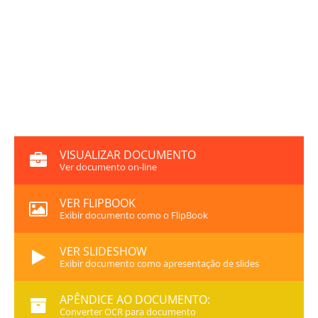
VISUALIZAR DOCUMENTO
Ver documento on-line
VER FLIPBOOK
Exibir documento como o FlipBook
VER SLIDESHOW
Exibir documento como apresentação de slides
APÊNDICE AO DOCUMENTO:
Converter OCR para documento