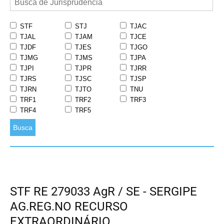
STF
STJ
TJAC
TJAL
TJAM
TJCE
TJDF
TJES
TJGO
TJMG
TJMS
TJPA
TJPI
TJPR
TJRR
TJRS
TJSC
TJSP
TJRN
TJTO
TNU
TRF1
TRF2
TRF3
TRF4
TRF5
Busca
STF RE 279033 AgR / SE - SERGIPE
AG.REG.NO RECURSO
EXTRAORDINÁRIO