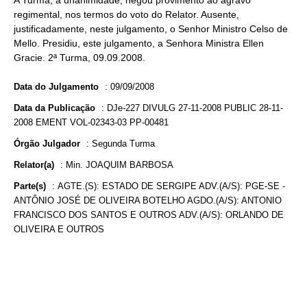
A Turma, a unanimidade, negou provimento ao agravo
regimental, nos termos do voto do Relator. Ausente,
justificadamente, neste julgamento, o Senhor Ministro Celso de
Mello. Presidiu, este julgamento, a Senhora Ministra Ellen
Gracie. 2ª Turma, 09.09.2008.
Data do Julgamento
:
09/09/2008
Data da Publicação
:
DJe-227 DIVULG 27-11-2008 PUBLIC 28-11-
2008 EMENT VOL-02343-03 PP-00481
Órgão Julgador
:
Segunda Turma
Relator(a)
:
Min. JOAQUIM BARBOSA
Parte(s)
:
AGTE.(S): ESTADO DE SERGIPE ADV.(A/S): PGE-SE -
ANTÔNIO JOSÉ DE OLIVEIRA BOTELHO AGDO.(A/S): ANTONIO
FRANCISCO DOS SANTOS E OUTROS ADV.(A/S): ORLANDO DE
OLIVEIRA E OUTROS