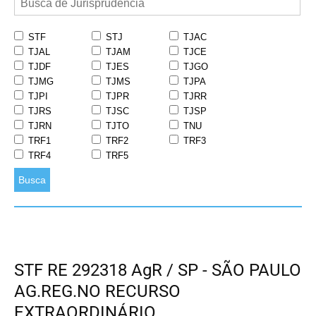
STF
STJ
TJAC
TJAL
TJAM
TJCE
TJDF
TJES
TJGO
TJMG
TJMS
TJPA
TJPI
TJPR
TJRR
TJRS
TJSC
TJSP
TJRN
TJTO
TNU
TRF1
TRF2
TRF3
TRF4
TRF5
Busca
STF RE 292318 AgR / SP - SÃO PAULO
AG.REG.NO RECURSO
EXTRAORDINÁRIO