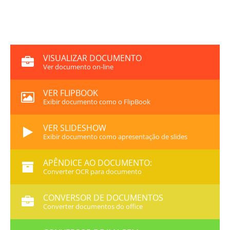
VISUALIZAR DOCUMENTO
Ver documento on-line
VER FLIPBOOK
Exibir documento como o FlipBook
VER SLIDESHOW
Exibir documento como apresentação de slides
APÊNDICE AO DOCUMENTO:
Converter OCR para documento
CONVERSOR DE DOCUMENTOS
Converter documentos do office