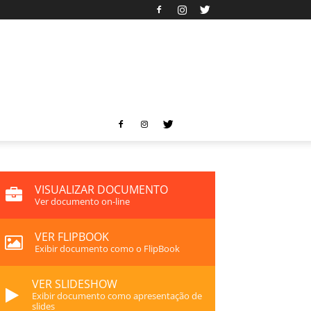
VISUALIZAR DOCUMENTO
Ver documento on-line
VER FLIPBOOK
Exibir documento como o FlipBook
VER SLIDESHOW
Exibir documento como apresentação de
slides