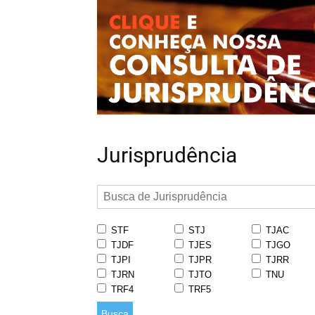
Jurisprudência
STF
STJ
TJAC
TJDF
TJES
TJGO
TJPI
TJPR
TJRR
TJRN
TJTO
TNU
TRF4
TRF5
Busca