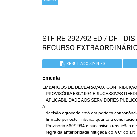
STF RE 292792 ED / DF - D
RECURSO EXTRAORDINÁRI
RESULTADO SIMPLES
Ementa
EMBARGOS DE DECLARAÇÃO. CONTRIBUIÇÃO 
   PROVISÓRIA 560/1994 E SUCESSIVAS REEDIÇÕES. CONSTITUCIONALIDADE.

   APLICABILIDADE AOS SERVIDORES PÚBLICOS DO DISTRITO FEDERAL.

A

   decisão agravada está em perfeita consonância com o entendimento

   firmado por este Tribunal quanto à constitucionalidade da Medida

   Provisória 560/1994 e sucessivas reedições desde que observada a

   regra da anterioridade mitigada do § 6º do art. 195 da
