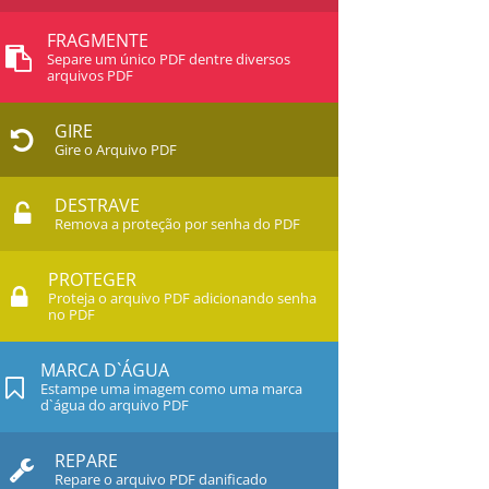
FRAGMENTE
Separe um único PDF dentre diversos
arquivos PDF
GIRE
Gire o Arquivo PDF
DESTRAVE
Remova a proteção por senha do PDF
PROTEGER
Proteja o arquivo PDF adicionando senha
no PDF
MARCA D`ÁGUA
Estampe uma imagem como uma marca
d`água do arquivo PDF
REPARE
Repare o arquivo PDF danificado