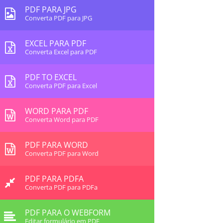
PDF PARA JPG
Converta PDF para JPG
EXCEL PARA PDF
Converta Excel para PDF
PDF TO EXCEL
Converta PDF para Excel
WORD PARA PDF
Converta Word para PDF
PDF PARA WORD
Converta PDF para Word
PDF PARA PDFA
Converta PDF para PDFa
PDF PARA O WEBFORM
Editar formulário em PDF