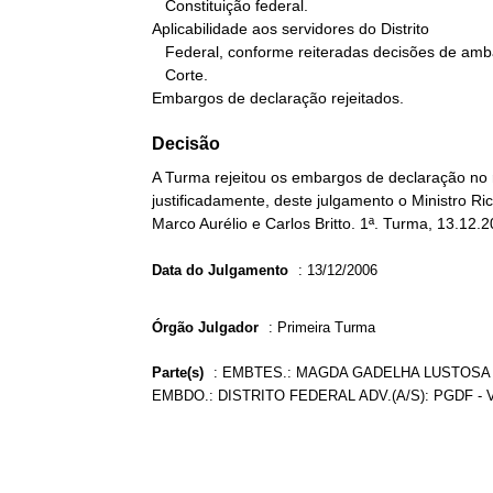
   Constituição federal.

Aplicabilidade aos servidores do Distrito

   Federal, conforme reiteradas decisões de ambas as Turmas desta

   Corte.

Embargos de declaração rejeitados.
Decisão
A Turma rejeitou os embargos de declaração no r
justificadamente, deste julgamento o Ministro Ri
Marco Aurélio e Carlos Britto. 1ª. Turma, 13.12.2
Data do Julgamento
:
13/12/2006
Órgão Julgador
:
Primeira Turma
Parte(s)
:
EMBTES.: MAGDA GADELHA LUSTOSA E
EMBDO.: DISTRITO FEDERAL ADV.(A/S): PGDF -