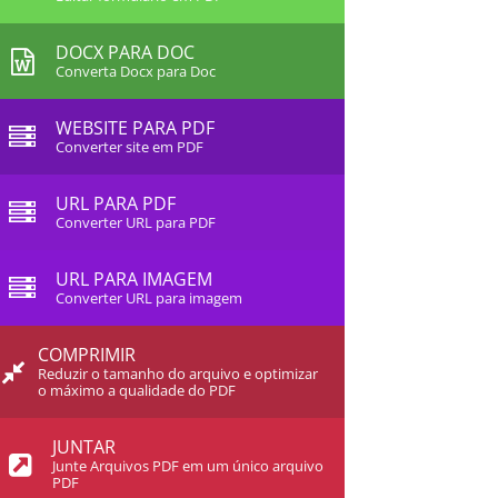
DOCX PARA DOC
Converta Docx para Doc
WEBSITE PARA PDF
Converter site em PDF
URL PARA PDF
Converter URL para PDF
URL PARA IMAGEM
Converter URL para imagem
COMPRIMIR
Reduzir o tamanho do arquivo e optimizar
o máximo a qualidade do PDF
JUNTAR
Junte Arquivos PDF em um único arquivo
PDF