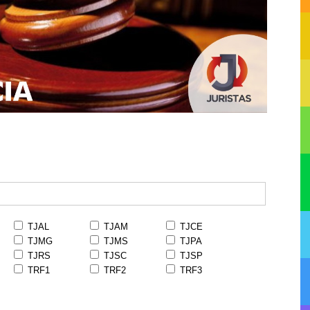
TJAL
TJAM
TJCE
TJMG
TJMS
TJPA
TJRS
TJSC
TJSP
TRF1
TRF2
TRF3