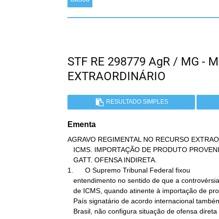
STF RE 298779 AgR / MG -
EXTRAORDINÁRIO
RESULTADO SIMPLES
Ementa
AGRAVO REGIMENTAL NO RECURSO EXTRAOR
   ICMS. IMPORTAÇÃO DE PRODUTO PROVENIENTE DE PAÍS SIGNATÁRIO DO

   GATT. OFENSA INDIRETA.

1.      O Supremo Tribunal Federal fixou

   entendimento no sentido de que a controvérsia referente à isenção

   de ICMS, quando atinente à importação de produtos provenientes de

   País signatário de acordo internacional também celebrado pelo

   Brasil, não configura situação de ofensa direta ao texto da
