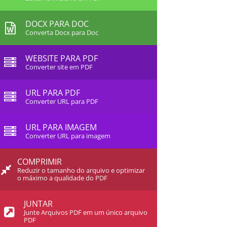
DOCX PARA DOC
Converta Docx para Doc
WEBSITE PARA PDF
Converter site em PDF
URL PARA PDF
Converter URL para PDF
URL PARA IMAGEM
Converter URL para imagem
COMPRIMIR
Reduzir o tamanho do arquivo e optimizar
o máximo a qualidade do PDF
JUNTAR
Junte Arquivos PDF em um único arquivo
PDF