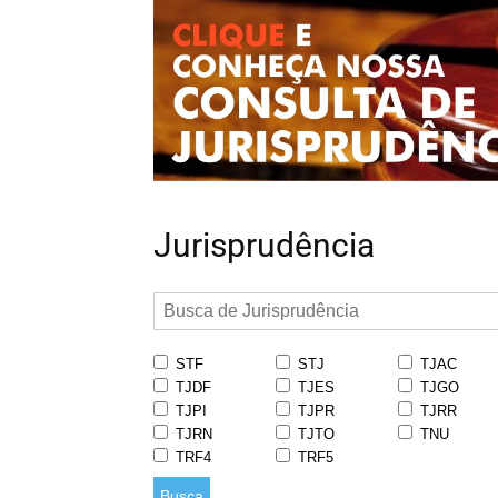
Jurisprudência
STF
STJ
TJAC
TJDF
TJES
TJGO
TJPI
TJPR
TJRR
TJRN
TJTO
TNU
TRF4
TRF5
Busca