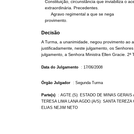
   Constituição, circunstância que inviabiliza o acesso à instância

   extraordinária. Precedentes.

        Agravo regimental a que se nega

   provimento.
Decisão
A Turma, a unanimidade, negou provimento ao ag
justificadamente, neste julgamento, os Senhores
julgamento, a Senhora Ministra Ellen Gracie. 2ª
Data do Julgamento
:
17/06/2008
Órgão Julgador
:
Segunda Turma
Parte(s)
:
AGTE.(S): ESTADO DE MINAS GERAIS 
TERESA LIMA LANA AGDO.(A/S): SANTA TEREZA
ELIAS NEJIM NETO