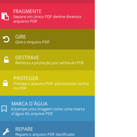
FRAGMENTE
Separe um único PDF dentre diversos
arquivos PDF
GIRE
Gire o Arquivo PDF
DESTRAVE
Remova a proteção por senha do PDF
PROTEGER
Proteja o arquivo PDF adicionando senha
no PDF
MARCA D`ÁGUA
Estampe uma imagem como uma marca
d`água do arquivo PDF
REPARE
Repare o arquivo PDF danificado