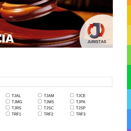
TJAL
TJAM
TJCE
TJMG
TJMS
TJPA
TJRS
TJSC
TJSP
TRF1
TRF2
TRF3