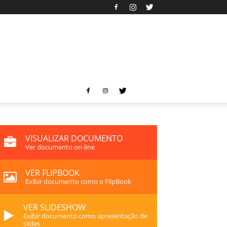
VISUALIZAR DOCUMENTO
Ver documento on-line
VER FLIPBOOK
Exibir documento como o FlipBook
VER SLIDESHOW
Exibir documento como apresentação de
slides