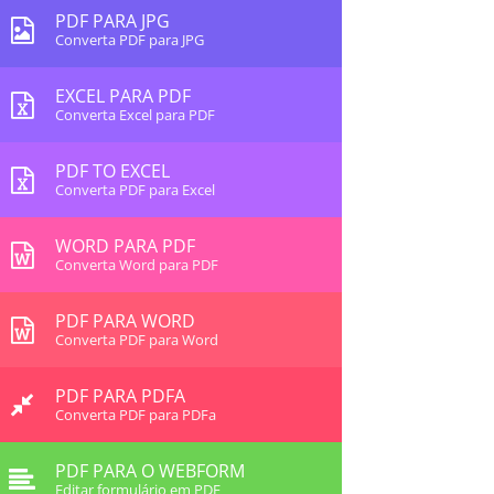
PDF PARA JPG
Converta PDF para JPG
EXCEL PARA PDF
Converta Excel para PDF
PDF TO EXCEL
Converta PDF para Excel
WORD PARA PDF
Converta Word para PDF
PDF PARA WORD
Converta PDF para Word
PDF PARA PDFA
Converta PDF para PDFa
PDF PARA O WEBFORM
Editar formulário em PDF