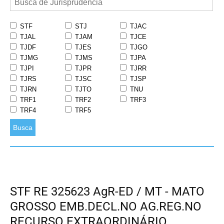
STF
STJ
TJAC
TJAL
TJAM
TJCE
TJDF
TJES
TJGO
TJMG
TJMS
TJPA
TJPI
TJPR
TJRR
TJRS
TJSC
TJSP
TJRN
TJTO
TNU
TRF1
TRF2
TRF3
TRF4
TRF5
Busca
STF RE 325623 AgR-ED / MT - MATO
GROSSO EMB.DECL.NO AG.REG.NO
RECURSO EXTRAORDINÁRIO