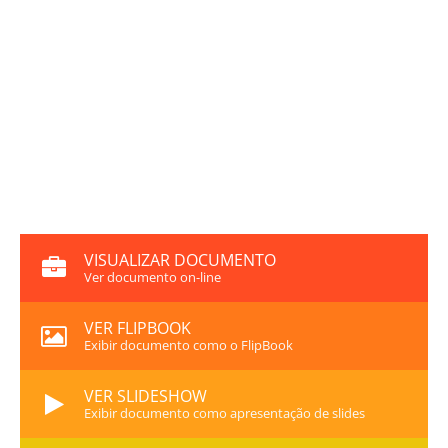
VISUALIZAR DOCUMENTO
Ver documento on-line
VER FLIPBOOK
Exibir documento como o FlipBook
VER SLIDESHOW
Exibir documento como apresentação de slides