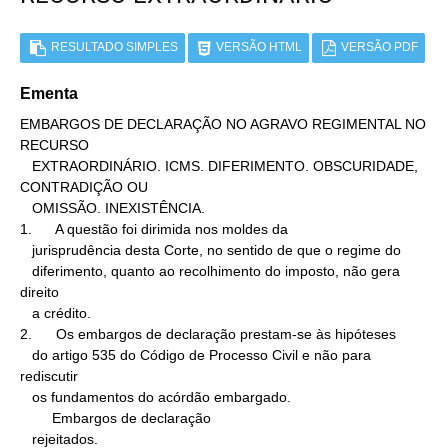
RESULTADO SIMPLES
VERSÃO HTML
VERSÃO PDF
Ementa
EMBARGOS DE DECLARAÇÃO NO AGRAVO REGIMENTAL NO 
RECURSO

   EXTRAORDINÁRIO. ICMS. DIFERIMENTO. OBSCURIDADE, 
CONTRADIÇÃO OU

   OMISSÃO. INEXISTÊNCIA.

1.      A questão foi dirimida nos moldes da

   jurisprudência desta Corte, no sentido de que o regime do

   diferimento, quanto ao recolhimento do imposto, não gera 
direito

   a crédito.

2.      Os embargos de declaração prestam-se às hipóteses

   do artigo 535 do Código de Processo Civil e não para 
rediscutir

   os fundamentos do acórdão embargado.

        Embargos de declaração

   rejeitados.