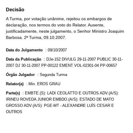
Decisão
A Turma, por votação unânime, rejeitou os embargos de
declaração, nos termos do voto do Relator. Ausente,
justificadamente, neste julgamento, o Senhor Ministro Joaquim
Barbosa. 2ª Turma, 09.10.2007.
Data do Julgamento
:
09/10/2007
Data da Publicação
:
DJe-152 DIVULG 29-11-2007 PUBLIC 30-11-
2007 DJ 30-11-2007 PP-00122 EMENT VOL-02301-04 PP-00657
Órgão Julgador
:
Segunda Turma
Relator(a)
:
Min. EROS GRAU
Parte(s)
:
EMBTE.(S): LADI CEOLATTO E OUTROS ADV.(A/S):
IRINEU ROVEDA JUNIOR EMBDO.(A/S): ESTADO DE MATO
GROSSO ADV.(A/S): PGE-MT - ALEXANDRE LUÍS CESAR E
OUTROS