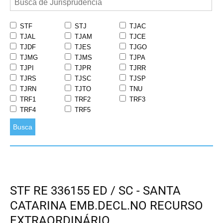
STF
STJ
TJAC
TJAL
TJAM
TJCE
TJDF
TJES
TJGO
TJMG
TJMS
TJPA
TJPI
TJPR
TJRR
TJRS
TJSC
TJSP
TJRN
TJTO
TNU
TRF1
TRF2
TRF3
TRF4
TRF5
Busca
STF RE 336155 ED / SC - SANTA
CATARINA EMB.DECL.NO RECURSO
EXTRAORDINÁRIO