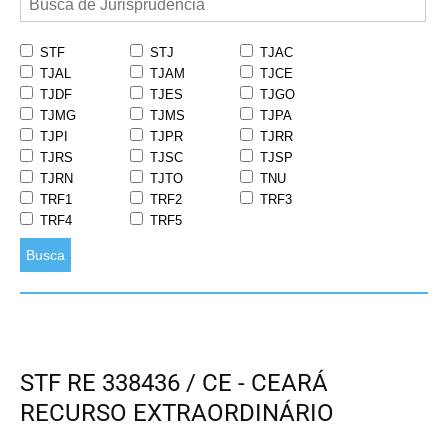
STF
STJ
TJAC
TJAL
TJAM
TJCE
TJDF
TJES
TJGO
TJMG
TJMS
TJPA
TJPI
TJPR
TJRR
TJRS
TJSC
TJSP
TJRN
TJTO
TNU
TRF1
TRF2
TRF3
TRF4
TRF5
Busca
STF RE 338436 / CE - CEARÁ
RECURSO EXTRAORDINÁRIO