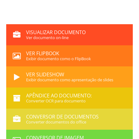
VISUALIZAR DOCUMENTO
Ver documento on-line
VER FLIPBOOK
Exibir documento como o FlipBook
VER SLIDESHOW
Exibir documento como apresentação de slides
APÊNDICE AO DOCUMENTO:
Converter OCR para documento
CONVERSOR DE DOCUMENTOS
Converter documentos do office
CONVERSOR DE IMAGEM