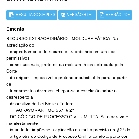
RESULTADO SIMPLES
VERSÃO HTML
VERSÃO PDF
Ementa
RECURSO EXTRAORDINÁRIO - MOLDURA FÁTICA. Na 
apreciação do

   enquadramento do recurso extraordinário em um dos 
permissivos

   constitucionais, parte-se da moldura fática delineada pela 
Corte

   de origem. Impossível é pretender substituí-la para, a partir 
de

   fundamentos diversos, chegar-se a conclusão sobre o 
desrespeito a

   dispositivo da Lei Básica Federal.

        AGRAVO - ARTIGO 557, § 2º,

   DO CÓDIGO DE PROCESSO CIVIL - MULTA. Se o agravo é 
manifestamente

   infundado, impõe-se a aplicação da multa prevista no § 2º do

   artigo 557 do Código de Processo Civil, arcando a parte com 