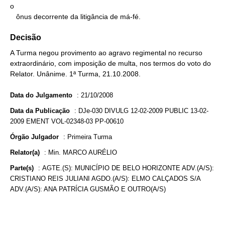
o

   ônus decorrente da litigância de má-fé.
Decisão
A Turma negou provimento ao agravo regimental no recurso
extraordinário, com imposição de multa, nos termos do voto do
Relator. Unânime. 1ª Turma, 21.10.2008.
Data do Julgamento
:
21/10/2008
Data da Publicação
:
DJe-030 DIVULG 12-02-2009 PUBLIC 13-02-
2009 EMENT VOL-02348-03 PP-00610
Órgão Julgador
:
Primeira Turma
Relator(a)
:
Min. MARCO AURÉLIO
Parte(s)
:
AGTE.(S): MUNICÍPIO DE BELO HORIZONTE ADV.(A/S):
CRISTIANO REIS JULIANI AGDO.(A/S): ELMO CALÇADOS S/A
ADV.(A/S): ANA PATRÍCIA GUSMÃO E OUTRO(A/S)