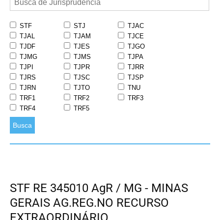
STF
STJ
TJAC
TJAL
TJAM
TJCE
TJDF
TJES
TJGO
TJMG
TJMS
TJPA
TJPI
TJPR
TJRR
TJRS
TJSC
TJSP
TJRN
TJTO
TNU
TRF1
TRF2
TRF3
TRF4
TRF5
Busca
STF RE 345010 AgR / MG - MINAS
GERAIS AG.REG.NO RECURSO
EXTRAORDINÁRIO