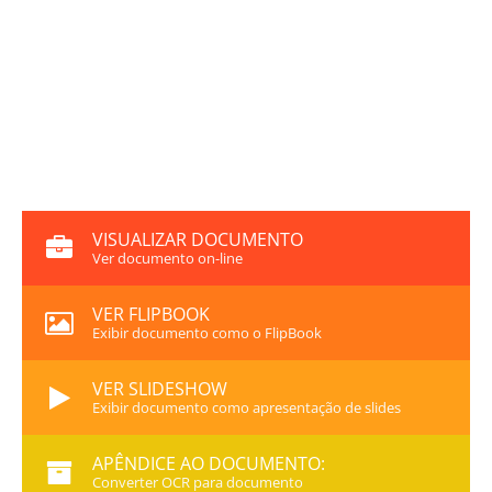
VISUALIZAR DOCUMENTO
Ver documento on-line
VER FLIPBOOK
Exibir documento como o FlipBook
VER SLIDESHOW
Exibir documento como apresentação de slides
APÊNDICE AO DOCUMENTO:
Converter OCR para documento