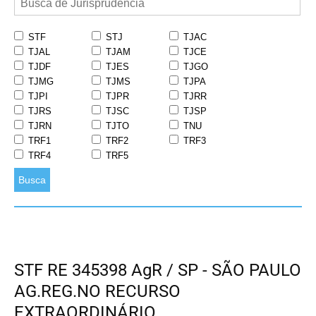
STF
STJ
TJAC
TJAL
TJAM
TJCE
TJDF
TJES
TJGO
TJMG
TJMS
TJPA
TJPI
TJPR
TJRR
TJRS
TJSC
TJSP
TJRN
TJTO
TNU
TRF1
TRF2
TRF3
TRF4
TRF5
Busca
STF RE 345398 AgR / SP - SÃO PAULO
AG.REG.NO RECURSO
EXTRAORDINÁRIO