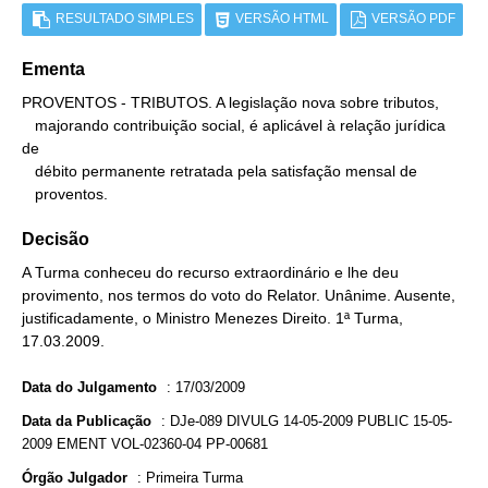
RESULTADO SIMPLES
VERSÃO HTML
VERSÃO PDF
Ementa
PROVENTOS - TRIBUTOS. A legislação nova sobre tributos,

   majorando contribuição social, é aplicável à relação jurídica 
de

   débito permanente retratada pela satisfação mensal de

   proventos.
Decisão
A Turma conheceu do recurso extraordinário e lhe deu
provimento, nos termos do voto do Relator. Unânime. Ausente,
justificadamente, o Ministro Menezes Direito. 1ª Turma,
17.03.2009.
Data do Julgamento
:
17/03/2009
Data da Publicação
:
DJe-089 DIVULG 14-05-2009 PUBLIC 15-05-
2009 EMENT VOL-02360-04 PP-00681
Órgão Julgador
:
Primeira Turma