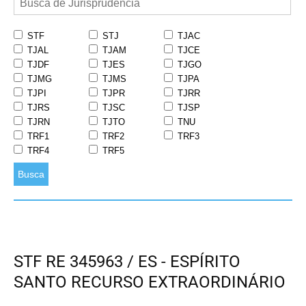
STF
STJ
TJAC
TJAL
TJAM
TJCE
TJDF
TJES
TJGO
TJMG
TJMS
TJPA
TJPI
TJPR
TJRR
TJRS
TJSC
TJSP
TJRN
TJTO
TNU
TRF1
TRF2
TRF3
TRF4
TRF5
Busca
STF RE 345963 / ES - ESPÍRITO
SANTO RECURSO EXTRAORDINÁRIO