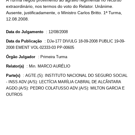
A Turma negou provimento ao agravo regimental no recurso
extraordinário, nos termos do voto do Relator. Unânime.
Ausente, justificadamente, o Ministro Carlos Britto. 1ª Turma,
12.08.2008.
Data do Julgamento
:
12/08/2008
Data da Publicação
:
DJe-177 DIVULG 18-09-2008 PUBLIC 19-09-
2008 EMENT VOL-02333-03 PP-00605
Órgão Julgador
:
Primeira Turma
Relator(a)
:
Min. MARCO AURÉLIO
Parte(s)
:
AGTE.(S): INSTITUTO NACIONAL DO SEGURO SOCIAL
- INSS ADV.(A/S): LECTÍCIA MARÍLIA CABRAL DE ALCÂNTARA
AGDO.(A/S): PEDRO COLATUSSO ADV.(A/S): MILTON GARCIA E
OUTROS