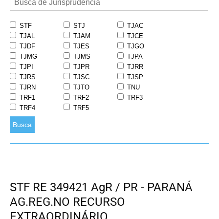
STF
STJ
TJAC
TJAL
TJAM
TJCE
TJDF
TJES
TJGO
TJMG
TJMS
TJPA
TJPI
TJPR
TJRR
TJRS
TJSC
TJSP
TJRN
TJTO
TNU
TRF1
TRF2
TRF3
TRF4
TRF5
Busca
STF RE 349421 AgR / PR - PARANÁ
AG.REG.NO RECURSO
EXTRAORDINÁRIO