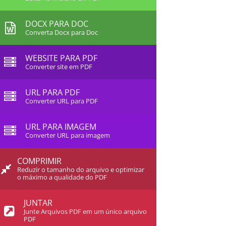
DOCX PARA DOC
Converta Docx para Doc
WEBSITE PARA PDF
Converter site em PDF
URL PARA PDF
Converter URL para PDF
URL PARA IMAGEM
Converter URL para imagem
COMPRIMIR
Reduzir o tamanho do arquivo e optimizar
o máximo a qualidade do PDF
JUNTAR
Junte Arquivos PDF em um único arquivo
PDF