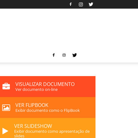
VISUALIZAR DOCUMENTO
Ver documento on-line
VER FLIPBOOK
Exibir documento como o FlipBook
VER SLIDESHOW
Exibir documento como apresentação de
slides