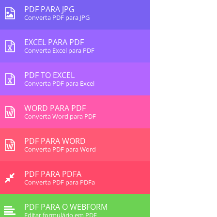
PDF PARA JPG
Converta PDF para JPG
EXCEL PARA PDF
Converta Excel para PDF
PDF TO EXCEL
Converta PDF para Excel
WORD PARA PDF
Converta Word para PDF
PDF PARA WORD
Converta PDF para Word
PDF PARA PDFA
Converta PDF para PDFa
PDF PARA O WEBFORM
Editar formulário em PDF