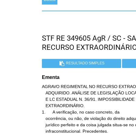
STF RE 349605 AgR / SC - 
RECURSO EXTRAORDINÁRI
RESULTADO SIMPLES
Ementa
AGRAVO REGIMENTAL NO RECURSO EXTRAORD
   ADQUIRIDO. ANÁLISE DE LEGISLAÇÃO LOCAL. LEI ESTADUAL N. 6.745/85

   E LC ESTADUAL N. 36/91. IMPOSSIBILIDADE EM RECURSO

   EXTRAORDINÁRIO.

1.      A verificação, no caso concreto, da

   ocorrência, ou não, de violação do direito adquirido, do ato

   jurídico perfeito e da coisa julgada situa-se no campo

   infraconstitucional. Precedentes.
