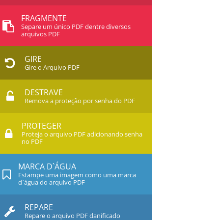
FRAGMENTE
Separe um único PDF dentre diversos
arquivos PDF
GIRE
Gire o Arquivo PDF
DESTRAVE
Remova a proteção por senha do PDF
PROTEGER
Proteja o arquivo PDF adicionando senha
no PDF
MARCA D`ÁGUA
Estampe uma imagem como uma marca
d`água do arquivo PDF
REPARE
Repare o arquivo PDF danificado