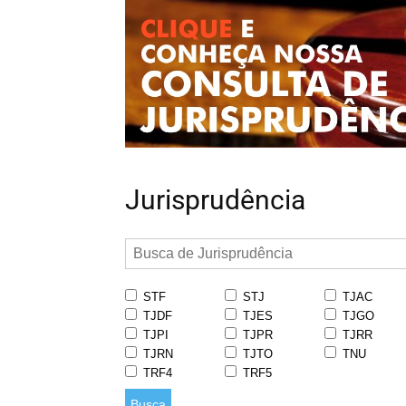
Jurisprudência
STF
STJ
TJAC
TJDF
TJES
TJGO
TJPI
TJPR
TJRR
TJRN
TJTO
TNU
TRF4
TRF5
Busca