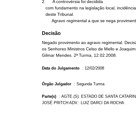
2.      A controvérsia foi decidida

   com fundamento na legislação local, incidência da Súmula n. 280

   deste Tribunal.

        Agravo regimental a que se nega provimen
Decisão
Negado provimento ao agravo regimental. Decisã
os Senhores Ministros Celso de Mello e Joaquim 
Gilmar Mendes. 2ª Turma, 12.02.2008.
Data do Julgamento
:
12/02/2008
Órgão Julgador
:
Segunda Turma
Parte(s)
:
AGTE.(S): ESTADO DE SANTA CATARIN
JOSÉ PRITCH ADV.: LUIZ DARCI DA ROCHA