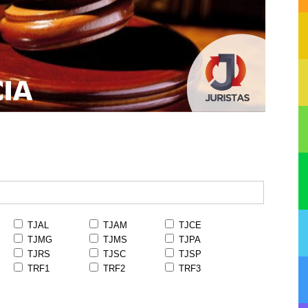
TJAL
TJAM
TJCE
TJMG
TJMS
TJPA
TJRS
TJSC
TJSP
TRF1
TRF2
TRF3