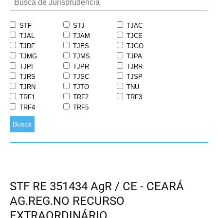
STF
STJ
TJAC
TJAL
TJAM
TJCE
TJDF
TJES
TJGO
TJMG
TJMS
TJPA
TJPI
TJPR
TJRR
TJRS
TJSC
TJSP
TJRN
TJTO
TNU
TRF1
TRF2
TRF3
TRF4
TRF5
Busca
STF RE 351434 AgR / CE - CEARÁ
AG.REG.NO RECURSO
EXTRAORDINÁRIO