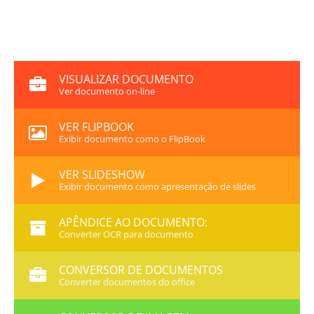
VISUALIZAR DOCUMENTO
Ver documento on-line
VER FLIPBOOK
Exibir documento como o FlipBook
VER SLIDESHOW
Exibir documento como apresentação de slides
APÊNDICE AO DOCUMENTO:
Converter OCR para documento
CONVERSOR DE DOCUMENTOS
Converter documentos do office