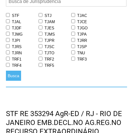
STF
STJ
TJAC
TJAL
TJAM
TJCE
TJDF
TJES
TJGO
TJMG
TJMS
TJPA
TJPI
TJPR
TJRR
TJRS
TJSC
TJSP
TJRN
TJTO
TNU
TRF1
TRF2
TRF3
TRF4
TRF5
Busca
STF RE 353294 AgR-ED / RJ - RIO DE
JANEIRO EMB.DECL.NO AG.REG.NO
RECURSO EXTRAORDINÁRIO