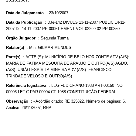
23.10.2007.
Data do Julgamento
:
23/10/2007
Data da Publicação
:
DJe-142 DIVULG 13-11-2007 PUBLIC 14-11-
2007 DJ 14-11-2007 PP-00061 EMENT VOL-02299-02 PP-00350
Órgão Julgador
:
Segunda Turma
Relator(a)
:
Min. GILMAR MENDES
Parte(s)
:
AGTE.(S): MUNICÍPIO DE BELO HORIZONTE ADV.(A/S):
MARIA DE FÁTIMA MESQUITA DE ARAÚJO E OUTRO(A/S) AGDO.
(A/S): UNIÃO ESPÍRITA MINEIRA ADV.(A/S): FRANCISCO
TRINDADE VELOSO E OUTRO(A/S)
Referência legislativa
:
LEG-FED CF ANO-1988 ART-00150 INC-
00006 LET-C PAR-00004 CF-1988 CONSTITUIÇÃO FEDERAL
Observação
:
- Acórdão citado: RE 325822. Número de páginas: 6.
Análise: 26/11/2007, RHP.