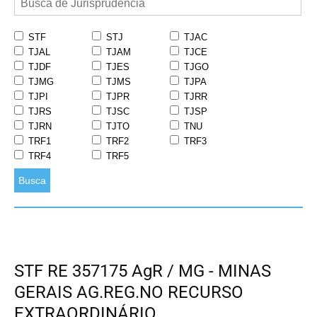
STF
STJ
TJAC
TJAL
TJAM
TJCE
TJDF
TJES
TJGO
TJMG
TJMS
TJPA
TJPI
TJPR
TJRR
TJRS
TJSC
TJSP
TJRN
TJTO
TNU
TRF1
TRF2
TRF3
TRF4
TRF5
Busca
STF RE 357175 AgR / MG - MINAS
GERAIS AG.REG.NO RECURSO
EXTRAORDINÁRIO