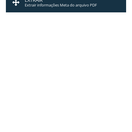
EXTRAIR
Extrair informações Meta do arquivo PDF