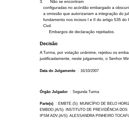
3.      Não se encontram

   configuradas no acórdão embargado a obscuridade, a contradição ou

   a omissão que autorizariam a integração do julgado com

   fundamento nos incisos I e II do artigo 535 do Código de Processo

   Civil.

        Embargos de declaração rejeitados.
Decisão
A Turma, por votação unânime, rejeitou os emba
justificadamente, neste julgamento, o Senhor Mi
Data do Julgamento
:
16/10/2007
Órgão Julgador
:
Segunda Turma
Parte(s)
:
EMBTE.(S): MUNICÍPIO DE BELO HOR
EMBDO.(A/S): INSTITUTO DE PREVIDÊNCIA DOS
IPSM ADV.(A/S): ALESSANDRA PINHEIRO TOCAF