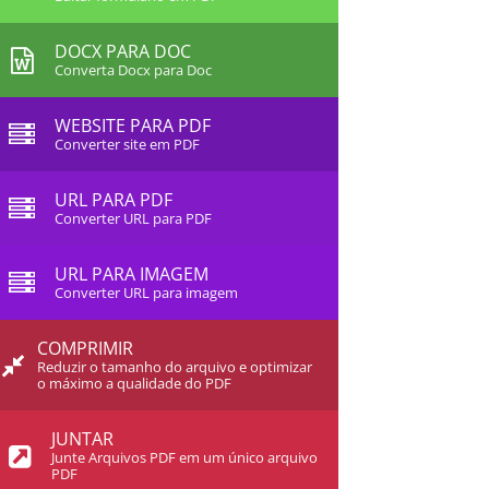
DOCX PARA DOC
Converta Docx para Doc
WEBSITE PARA PDF
Converter site em PDF
URL PARA PDF
Converter URL para PDF
URL PARA IMAGEM
Converter URL para imagem
COMPRIMIR
Reduzir o tamanho do arquivo e optimizar
o máximo a qualidade do PDF
JUNTAR
Junte Arquivos PDF em um único arquivo
PDF