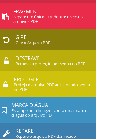
FRAGMENTE
Separe um único PDF dentre diversos
arquivos PDF
GIRE
Gire o Arquivo PDF
DESTRAVE
Remova a proteção por senha do PDF
PROTEGER
Proteja o arquivo PDF adicionando senha
no PDF
MARCA D`ÁGUA
Estampe uma imagem como uma marca
d`água do arquivo PDF
REPARE
Repare o arquivo PDF danificado