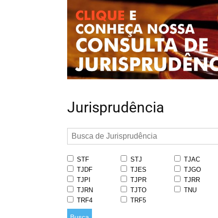
Jurisprudência
STF
STJ
TJAC
TJDF
TJES
TJGO
TJPI
TJPR
TJRR
TJRN
TJTO
TNU
TRF4
TRF5
Busca