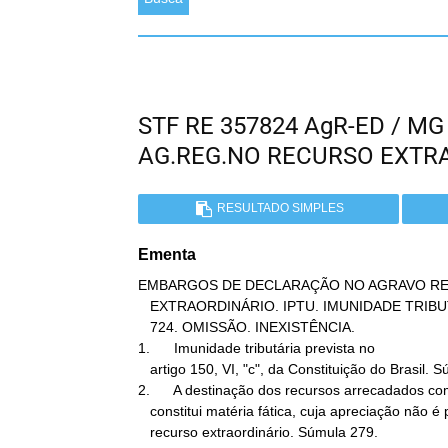
STF RE 357824 AgR-ED / M
AG.REG.NO RECURSO EXTR
RESULTADO SIMPLES
Ementa
EMBARGOS DE DECLARAÇÃO NO AGRAVO RE
   EXTRAORDINÁRIO. IPTU. IMUNIDADE TRIBUTÁRIA. IMÓVEL LOCADO. SÚMULA

   724. OMISSÃO. INEXISTÊNCIA.

1.      Imunidade tributária prevista no

   artigo 150, VI, "c", da Constituição do Brasil. Súmula 274.

2.      A destinação dos recursos arrecadados co
   constitui matéria fática, cuja apreciação não é possível em

   recurso extraordinário. Súmula 279.
