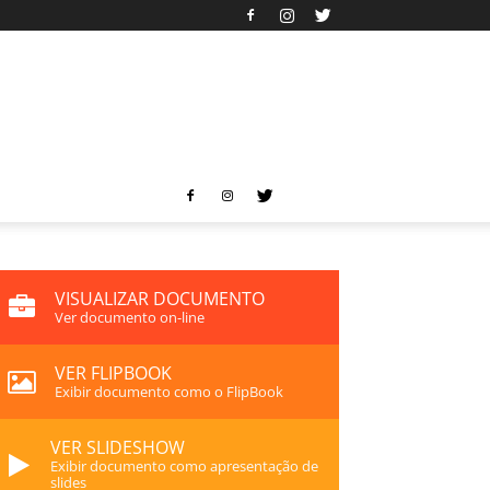
VISUALIZAR DOCUMENTO
Ver documento on-line
VER FLIPBOOK
Exibir documento como o FlipBook
VER SLIDESHOW
Exibir documento como apresentação de
slides