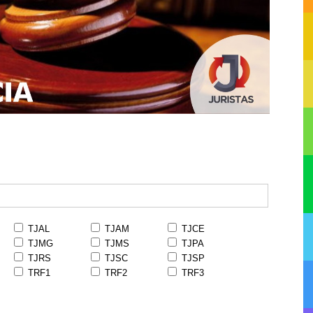
TJAL
TJAM
TJCE
TJMG
TJMS
TJPA
TJRS
TJSC
TJSP
TRF1
TRF2
TRF3