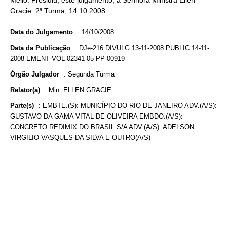
Mello. Presidiu, este julgamento, a Senhora Ministra Ellen
Gracie. 2ª Turma, 14.10.2008.
Data do Julgamento
:
14/10/2008
Data da Publicação
:
DJe-216 DIVULG 13-11-2008 PUBLIC 14-11-
2008 EMENT VOL-02341-05 PP-00919
Órgão Julgador
:
Segunda Turma
Relator(a)
:
Min. ELLEN GRACIE
Parte(s)
:
EMBTE.(S): MUNICÍPIO DO RIO DE JANEIRO ADV.(A/S):
GUSTAVO DA GAMA VITAL DE OLIVEIRA EMBDO.(A/S):
CONCRETO REDIMIX DO BRASIL S/A ADV.(A/S): ADELSON
VIRGILIO VASQUES DA SILVA E OUTRO(A/S)