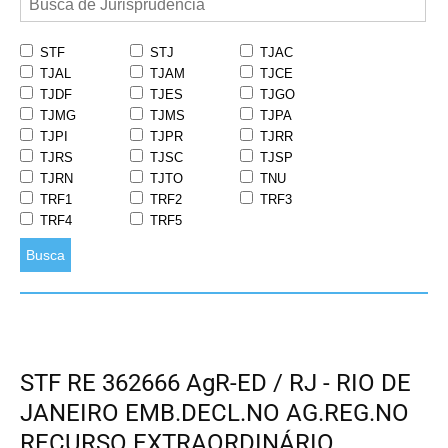
STF
STJ
TJAC
TJAL
TJAM
TJCE
TJDF
TJES
TJGO
TJMG
TJMS
TJPA
TJPI
TJPR
TJRR
TJRS
TJSC
TJSP
TJRN
TJTO
TNU
TRF1
TRF2
TRF3
TRF4
TRF5
Busca
STF RE 362666 AgR-ED / RJ - RIO DE
JANEIRO EMB.DECL.NO AG.REG.NO
RECURSO EXTRAORDINÁRIO