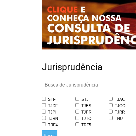
Jurisprudência
STF
STJ
TJAC
TJDF
TJES
TJGO
TJPI
TJPR
TJRR
TJRN
TJTO
TNU
TRF4
TRF5
Busca