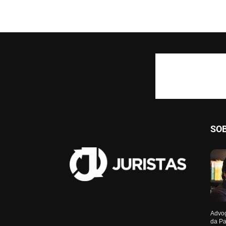
SO
Advog
da Pa