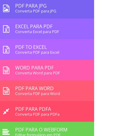
PDF PARA JPG
Converta PDF para JPG
EXCEL PARA PDF
Converta Excel para PDF
PDF TO EXCEL
Converta PDF para Excel
WORD PARA PDF
Converta Word para PDF
PDF PARA WORD
Converta PDF para Word
PDF PARA PDFA
Converta PDF para PDFa
PDF PARA O WEBFORM
Editar formulário em PDF