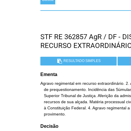
STF RE 362857 AgR / DF - 
RECURSO EXTRAORDINÁRI
RESULTADO SIMPLES
Ementa
Agravo regimental em recurso extraordinário. 2. 
   de prequestionamento. Incidência das Súmulas 282 e 356 do STF. 3.

   Superior Tribunal de Justiça. Aferição da admissibilidade dos

   recursos de sua alçada. Matéria processual civil. Ofensa reflexa

   à Constituição Federal. 4. Agravo regimental a que se nega

   provimento.
Decisão