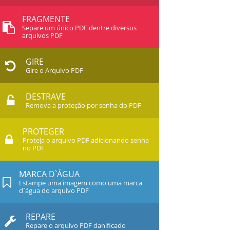
FRAGMENTE
Separe um único PDF dentre diversos
arquivos PDF
GIRE
Gire o Arquivo PDF
DESTRAVE
Remova a proteção por senha do PDF
PROTEGER
Proteja o arquivo PDF adicionando senha
no PDF
MARCA D`ÁGUA
Estampe uma imagem como uma marca
d`água do arquivo PDF
REPARE
Repare o arquivo PDF danificado