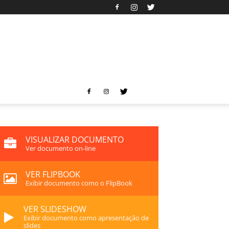
VISUALIZAR DOCUMENTO
Ver documento on-line
VER FLIPBOOK
Exibir documento como o FlipBook
VER SLIDESHOW
Exibir documento como apresentação de
slides