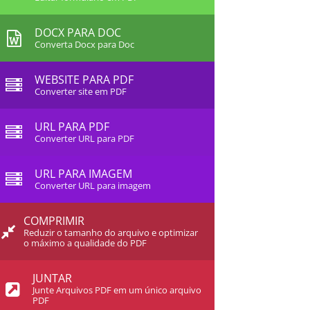
DOCX PARA DOC
Converta Docx para Doc
WEBSITE PARA PDF
Converter site em PDF
URL PARA PDF
Converter URL para PDF
URL PARA IMAGEM
Converter URL para imagem
COMPRIMIR
Reduzir o tamanho do arquivo e optimizar
o máximo a qualidade do PDF
JUNTAR
Junte Arquivos PDF em um único arquivo
PDF