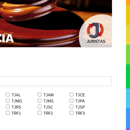
TJAL
TJAM
TJCE
TJMG
TJMS
TJPA
TJRS
TJSC
TJSP
TRF1
TRF2
TRF3