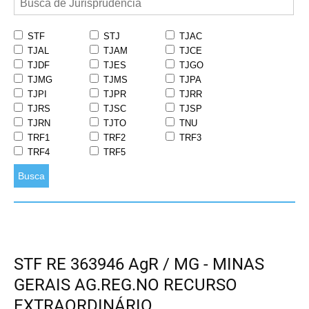
STF
STJ
TJAC
TJAL
TJAM
TJCE
TJDF
TJES
TJGO
TJMG
TJMS
TJPA
TJPI
TJPR
TJRR
TJRS
TJSC
TJSP
TJRN
TJTO
TNU
TRF1
TRF2
TRF3
TRF4
TRF5
Busca
STF RE 363946 AgR / MG - MINAS
GERAIS AG.REG.NO RECURSO
EXTRAORDINÁRIO