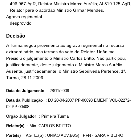
   496.967-AgR, Relator Ministro Marco Aurélio; AI 519.125-AgR,

   Relator para o acórdão Ministro Gilmar Mendes.

Agravo regimental

   desprovido.
Decisão
A Turma negou provimento ao agravo regimental no recurso
extraordinário, nos termos do voto do Relator. Unânime.
Presidiu o julgamento o Ministro Carlos Britto. Não participou,
justificadamente, deste julgamento o Ministro Marco Aurélio.
Ausente, justificadamente, o Ministro Sepúlveda Pertence. 1ª.
Turma, 28.11.2006.
Data do Julgamento
:
28/11/2006
Data da Publicação
:
DJ 20-04-2007 PP-00093 EMENT VOL-02272-
02 PP-00408
Órgão Julgador
:
Primeira Turma
Relator(a)
:
Min. CARLOS BRITTO
Parte(s)
:
AGTE.(S) : UNIÃO ADV.(A/S) : PFN - SARA RIBEIRO