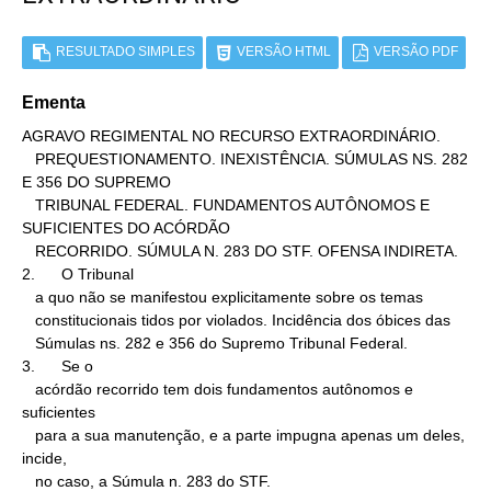
RESULTADO SIMPLES
VERSÃO HTML
VERSÃO PDF
Ementa
AGRAVO REGIMENTAL NO RECURSO EXTRAORDINÁRIO.

   PREQUESTIONAMENTO. INEXISTÊNCIA. SÚMULAS NS. 282 
E 356 DO SUPREMO

   TRIBUNAL FEDERAL. FUNDAMENTOS AUTÔNOMOS E 
SUFICIENTES DO ACÓRDÃO

   RECORRIDO. SÚMULA N. 283 DO STF. OFENSA INDIRETA.

2.      O Tribunal

   a quo não se manifestou explicitamente sobre os temas

   constitucionais tidos por violados. Incidência dos óbices das

   Súmulas ns. 282 e 356 do Supremo Tribunal Federal.

3.      Se o

   acórdão recorrido tem dois fundamentos autônomos e 
suficientes

   para a sua manutenção, e a parte impugna apenas um deles, 
incide,

   no caso, a Súmula n. 283 do STF.
