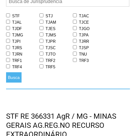
STF
STJ
TJAC
TJAL
TJAM
TJCE
TJDF
TJES
TJGO
TJMG
TJMS
TJPA
TJPI
TJPR
TJRR
TJRS
TJSC
TJSP
TJRN
TJTO
TNU
TRF1
TRF2
TRF3
TRF4
TRF5
Busca
STF RE 366331 AgR / MG - MINAS
GERAIS AG.REG.NO RECURSO
EXTRAORDINÁRIO