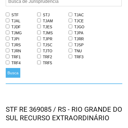
STF
STJ
TJAC
TJAL
TJAM
TJCE
TJDF
TJES
TJGO
TJMG
TJMS
TJPA
TJPI
TJPR
TJRR
TJRS
TJSC
TJSP
TJRN
TJTO
TNU
TRF1
TRF2
TRF3
TRF4
TRF5
Busca
STF RE 369085 / RS - RIO GRANDE DO
SUL RECURSO EXTRAORDINÁRIO