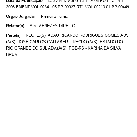
Data da Publicação
:
DJe-216 DIVULG 13-11-2008 PUBLIC 14-11-
2008 EMENT VOL-02341-05 PP-00927 RTJ VOL-00210-01 PP-00449
Órgão Julgador
:
Primeira Turma
Relator(a)
:
Min. MENEZES DIREITO
Parte(s)
:
RECTE.(S): ADÃO RICARDO RODRIGUES GOMES ADV.
(A/S): JOSÉ CARLOS GALIMBERTI RECDO.(A/S): ESTADO DO
RIO GRANDE DO SUL ADV.(A/S): PGE-RS - KARINA DA SILVA
BRUM