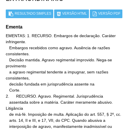
RESULTADO SIMPLES
VERSÃO HTML
VERSÃO PDF
Ementa
EMENTAS: 1. RECURSO. Embargos de declaração. Caráter 
infringente.

   Embargos recebidos como agravo. Ausência de razões 
consistentes.

   Decisão mantida. Agravo regimental improvido. Nega-se 
provimento

   a agravo regimental tendente a impugnar, sem razões 
consistentes,

   decisão fundada em jurisprudência assente na

   Corte.

2.      RECURSO. Agravo. Regimental. Jurisprudência

   assentada sobre a matéria. Caráter meramente abusivo. 
Litigância

   de má-fé. Imposição de multa. Aplicação do art. 557, § 2º, cc.

   arts. 14, II e III, e 17, VII, do CPC. Quando abusiva a

   interposição de agravo, manifestamente inadmissível ou 