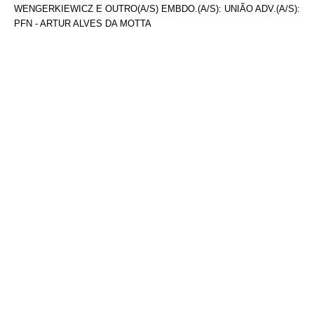
WENGERKIEWICZ E OUTRO(A/S) EMBDO.(A/S): UNIÃO ADV.(A/S):
PFN - ARTUR ALVES DA MOTTA