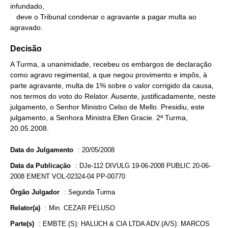
infundado,

   deve o Tribunal condenar o agravante a pagar multa ao 
agravado.
Decisão
A Turma, a unanimidade, recebeu os embargos de declaração
como agravo regimental, a que negou provimento e impôs, à
parte agravante, multa de 1% sobre o valor corrigido da causa,
nos termos do voto do Relator. Ausente, justificadamente, neste
julgamento, o Senhor Ministro Celso de Mello. Presidiu, este
julgamento, a Senhora Ministra Ellen Gracie. 2ª Turma,
20.05.2008.
Data do Julgamento
:
20/05/2008
Data da Publicação
:
DJe-112 DIVULG 19-06-2008 PUBLIC 20-06-
2008 EMENT VOL-02324-04 PP-00770
Órgão Julgador
:
Segunda Turma
Relator(a)
:
Min. CEZAR PELUSO
Parte(s)
:
EMBTE.(S): HALUCH & CIA LTDA ADV.(A/S): MARCOS