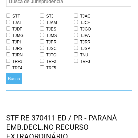
STF
STJ
TJAC
TJAL
TJAM
TJCE
TJDF
TJES
TJGO
TJMG
TJMS
TJPA
TJPI
TJPR
TJRR
TJRS
TJSC
TJSP
TJRN
TJTO
TNU
TRF1
TRF2
TRF3
TRF4
TRF5
Busca
STF RE 370411 ED / PR - PARANÁ
EMB.DECL.NO RECURSO
EXTRAORDINÁRIO