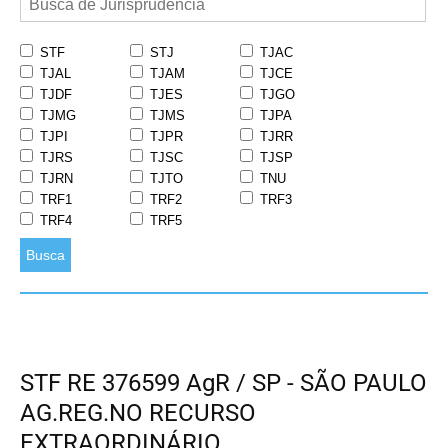
STF
STJ
TJAC
TJAL
TJAM
TJCE
TJDF
TJES
TJGO
TJMG
TJMS
TJPA
TJPI
TJPR
TJRR
TJRS
TJSC
TJSP
TJRN
TJTO
TNU
TRF1
TRF2
TRF3
TRF4
TRF5
Busca
STF RE 376599 AgR / SP - SÃO PAULO
AG.REG.NO RECURSO
EXTRAORDINÁRIO