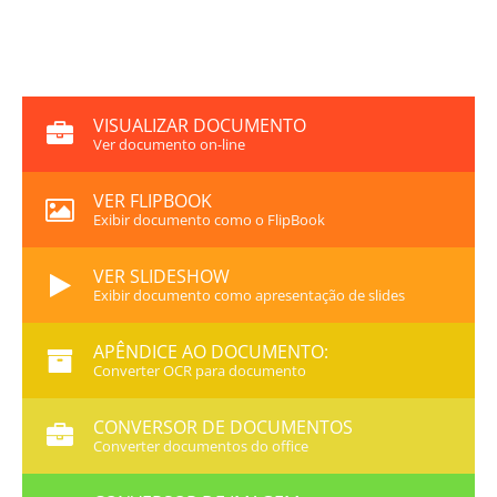
VISUALIZAR DOCUMENTO
Ver documento on-line
VER FLIPBOOK
Exibir documento como o FlipBook
VER SLIDESHOW
Exibir documento como apresentação de slides
APÊNDICE AO DOCUMENTO:
Converter OCR para documento
CONVERSOR DE DOCUMENTOS
Converter documentos do office