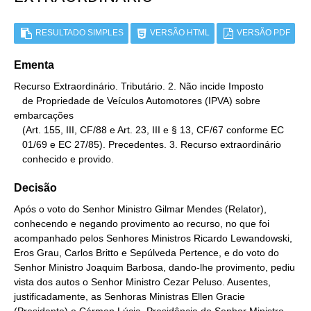
RESULTADO SIMPLES
VERSÃO HTML
VERSÃO PDF
Ementa
Recurso Extraordinário. Tributário. 2. Não incide Imposto

   de Propriedade de Veículos Automotores (IPVA) sobre 
embarcações

   (Art. 155, III, CF/88 e Art. 23, III e § 13, CF/67 conforme EC

   01/69 e EC 27/85). Precedentes. 3. Recurso extraordinário

   conhecido e provido.
Decisão
Após o voto do Senhor Ministro Gilmar Mendes (Relator),
conhecendo e negando provimento ao recurso, no que foi
acompanhado pelos Senhores Ministros Ricardo Lewandowski,
Eros Grau, Carlos Britto e Sepúlveda Pertence, e do voto do
Senhor Ministro Joaquim Barbosa, dando-lhe provimento, pediu
vista dos autos o Senhor Ministro Cezar Peluso. Ausentes,
justificadamente, as Senhoras Ministras Ellen Gracie