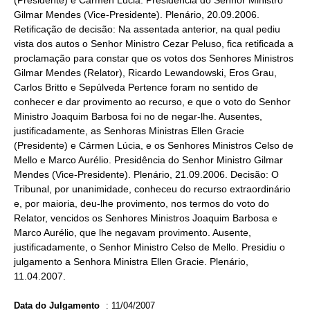
(Presidente) e Cármen Lúcia. Presidência do Senhor Ministro
Gilmar Mendes (Vice-Presidente). Plenário, 20.09.2006.
Retificação de decisão: Na assentada anterior, na qual pediu
vista dos autos o Senhor Ministro Cezar Peluso, fica retificada a
proclamação para constar que os votos dos Senhores Ministros
Gilmar Mendes (Relator), Ricardo Lewandowski, Eros Grau,
Carlos Britto e Sepúlveda Pertence foram no sentido de
conhecer e dar provimento ao recurso, e que o voto do Senhor
Ministro Joaquim Barbosa foi no de negar-lhe. Ausentes,
justificadamente, as Senhoras Ministras Ellen Gracie
(Presidente) e Cármen Lúcia, e os Senhores Ministros Celso de
Mello e Marco Aurélio. Presidência do Senhor Ministro Gilmar
Mendes (Vice-Presidente). Plenário, 21.09.2006. Decisão: O
Tribunal, por unanimidade, conheceu do recurso extraordinário
e, por maioria, deu-lhe provimento, nos termos do voto do
Relator, vencidos os Senhores Ministros Joaquim Barbosa e
Marco Aurélio, que lhe negavam provimento. Ausente,
justificadamente, o Senhor Ministro Celso de Mello. Presidiu o
julgamento a Senhora Ministra Ellen Gracie. Plenário,
11.04.2007.
Data do Julgamento
:
11/04/2007