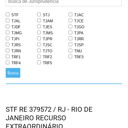
STF
STJ
TJAC
TJAL
TJAM
TJCE
TJDF
TJES
TJGO
TJMG
TJMS
TJPA
TJPI
TJPR
TJRR
TJRS
TJSC
TJSP
TJRN
TJTO
TNU
TRF1
TRF2
TRF3
TRF4
TRF5
Busca
STF RE 379572 / RJ - RIO DE
JANEIRO RECURSO
EXTRAORDINÁRIO