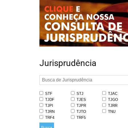
Jurisprudência
STF
STJ
TJAC
TJDF
TJES
TJGO
TJPI
TJPR
TJRR
TJRN
TJTO
TNU
TRF4
TRF5
Busca