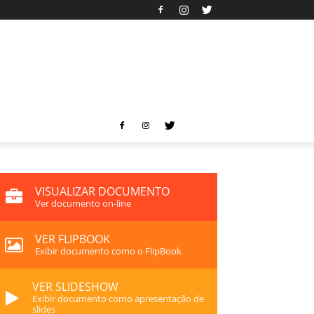
VISUALIZAR DOCUMENTO
Ver documento on-line
VER FLIPBOOK
Exibir documento como o FlipBook
VER SLIDESHOW
Exibir documento como apresentação de
slides