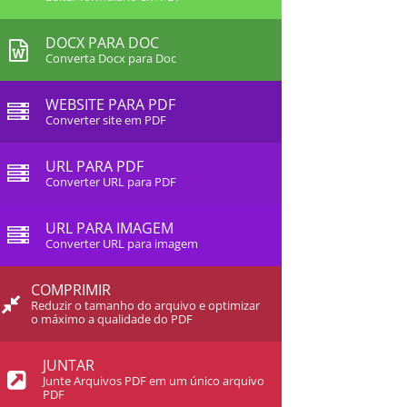
DOCX PARA DOC
Converta Docx para Doc
WEBSITE PARA PDF
Converter site em PDF
URL PARA PDF
Converter URL para PDF
URL PARA IMAGEM
Converter URL para imagem
COMPRIMIR
Reduzir o tamanho do arquivo e optimizar
o máximo a qualidade do PDF
JUNTAR
Junte Arquivos PDF em um único arquivo
PDF