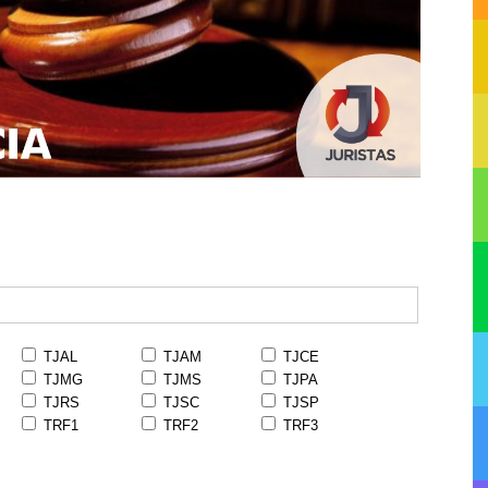
TJAL
TJAM
TJCE
TJMG
TJMS
TJPA
TJRS
TJSC
TJSP
TRF1
TRF2
TRF3