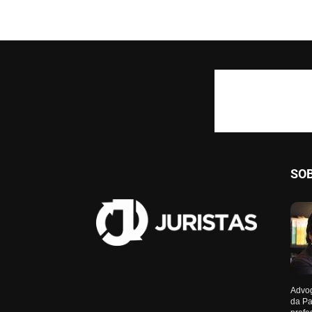
SO
Advog
da Pa