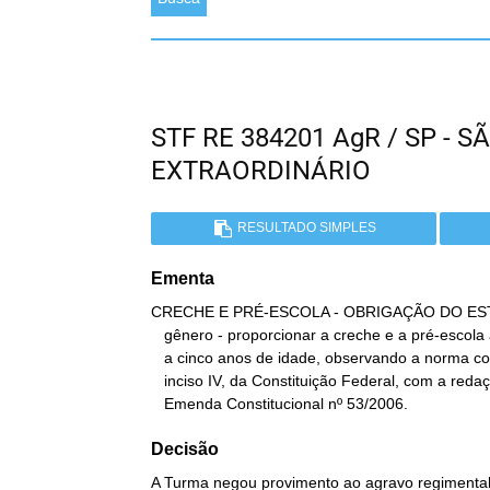
STF RE 384201 AgR / SP -
EXTRAORDINÁRIO
RESULTADO SIMPLES
Ementa
CRECHE E PRÉ-ESCOLA - OBRIGAÇÃO DO ESTA
   gênero - proporcionar a creche e a pré-escola às crianças de zero

   a cinco anos de idade, observando a norma cogente do artigo 208,

   inciso IV, da Constituição Federal, com a redação decorrente da

   Emenda Constitucional nº 53/2006.
Decisão
A Turma negou provimento ao agravo regimental n