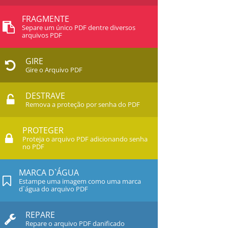
FRAGMENTE
Separe um único PDF dentre diversos
arquivos PDF
GIRE
Gire o Arquivo PDF
DESTRAVE
Remova a proteção por senha do PDF
PROTEGER
Proteja o arquivo PDF adicionando senha
no PDF
MARCA D`ÁGUA
Estampe uma imagem como uma marca
d`água do arquivo PDF
REPARE
Repare o arquivo PDF danificado