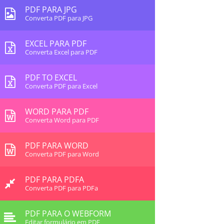
PDF PARA JPG
Converta PDF para JPG
EXCEL PARA PDF
Converta Excel para PDF
PDF TO EXCEL
Converta PDF para Excel
WORD PARA PDF
Converta Word para PDF
PDF PARA WORD
Converta PDF para Word
PDF PARA PDFA
Converta PDF para PDFa
PDF PARA O WEBFORM
Editar formulário em PDF