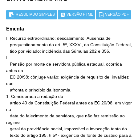
RESULTADO SIMPLES
VERSÃO HTML
VERSÃO PDF
Ementa
I. Recurso extraordinário: descabimento. Ausência de

   prequestionamento do art. 5º, XXXVI, da Constituição Federal,

   tido por violado: incidência das Súmulas 282 e 356.

II.

   Pensão por morte de servidora pública estadual, ocorrida 
antes da

   EC 20/98: cônjuge varão: exigência de requisito de  invalidez 
que

   afronta o princípio da isonomia.

1. Considerada a redação do

   artigo 40 da Constituição Federal antes da EC 20/98, em vigor 
na

   data do falecimento da servidora, que não faz remissão ao 
regime

   geral da previdência social, impossível a invocação tanto do

   texto do artigo 195, § 5º - exigência de fonte de custeio para a
