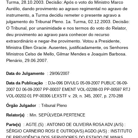
Turma, 28.10.2003. Decisão: Após o voto do Ministro Marco
Aurélio, dando provimento ao agravo regimental no agravo de
instrumento, a Turma decidiu remeter o presente agravo a
julgamento do Tribunal Pleno. 1a. Turma, 02.12.2003. Decisão:
O Tribunal, por unanimidade e nos termos do voto do Relator,
deu provimento ao agravo para conhecer do recurso
extraordinário e negar-lhe provimento. Votou a Presidente,
Ministra Ellen Gracie. Ausentes, justificadamente, os Senhores
Ministros Celso de Mello, Gilmar Mendes e Joaquim Barbosa.
Plenário, 29.06.2007.
Data do Julgamento
:
29/06/2007
Data da Publicação
:
DJe-096 DIVULG 05-09-2007 PUBLIC 06-09-
2007 DJ 06-09-2007 PP-00037 EMENT VOL-02288-03 PP-00597 RTJ
VOL-00202-01 PP-00306 LEXSTF v. 29, n. 345, 2007, p. 270-288
Órgão Julgador
:
Tribunal Pleno
Relator(a)
:
Min. SEPÚLVEDA PERTENCE
Parte(s)
:
AGTE.(S) : ANTONIO DE OLIVEIRA ROSA ADV.(A/S) :
SÉRGIO CARNEIRO ROSI E OUTRO(A/S) AGDO.(A/S) : INSTITUTO
DE PREVIDÊNCIA DOS SERVIDORES DO ESTADO DE MINAS