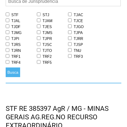
STF
STJ
TJAC
TJAL
TJAM
TJCE
TJDF
TJES
TJGO
TJMG
TJMS
TJPA
TJPI
TJPR
TJRR
TJRS
TJSC
TJSP
TJRN
TJTO
TNU
TRF1
TRF2
TRF3
TRF4
TRF5
Busca
STF RE 385397 AgR / MG - MINAS
GERAIS AG.REG.NO RECURSO
EXTRAORDINÁRIO