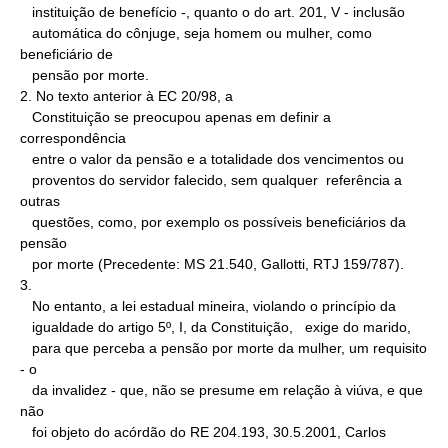
   instituição de benefício -, quanto o do art. 201, V - inclusão

   automática do cônjuge, seja homem ou mulher, como 
beneficiário de

   pensão por morte.

2. No texto anterior à EC 20/98, a

   Constituição se preocupou apenas em definir a 
correspondência

   entre o valor da pensão e a totalidade dos vencimentos ou

   proventos do servidor falecido, sem qualquer  referência a 
outras

   questões, como, por exemplo os possíveis beneficiários da 
pensão

   por morte (Precedente: MS 21.540, Gallotti, RTJ 159/787).

3.

   No entanto, a lei estadual mineira, violando o princípio da

   igualdade do artigo 5º, I, da Constituição,   exige do marido,

   para que perceba a pensão por morte da mulher, um requisito 
- o

   da invalidez - que, não se presume em relação à viúva, e que 
não

   foi objeto do acórdão do RE 204.193, 30.5.2001, Carlos 