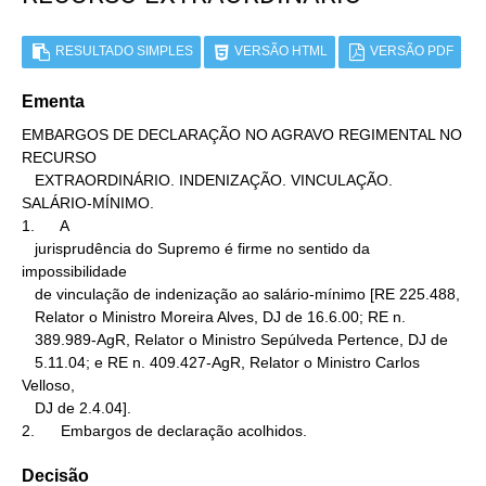
RESULTADO SIMPLES
VERSÃO HTML
VERSÃO PDF
Ementa
EMBARGOS DE DECLARAÇÃO NO AGRAVO REGIMENTAL NO 
RECURSO

   EXTRAORDINÁRIO. INDENIZAÇÃO. VINCULAÇÃO. 
SALÁRIO-MÍNIMO.

1.      A

   jurisprudência do Supremo é firme no sentido da 
impossibilidade

   de vinculação de indenização ao salário-mínimo [RE 225.488,

   Relator o Ministro Moreira Alves, DJ de 16.6.00; RE n.

   389.989-AgR, Relator o Ministro Sepúlveda Pertence, DJ de

   5.11.04; e RE n. 409.427-AgR, Relator o Ministro Carlos 
Velloso,

   DJ de 2.4.04].

2.      Embargos de declaração acolhidos.
Decisão