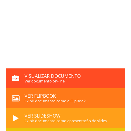
VISUALIZAR DOCUMENTO
Ver documento on-line
VER FLIPBOOK
Exibir documento como o FlipBook
VER SLIDESHOW
Exibir documento como apresentação de slides