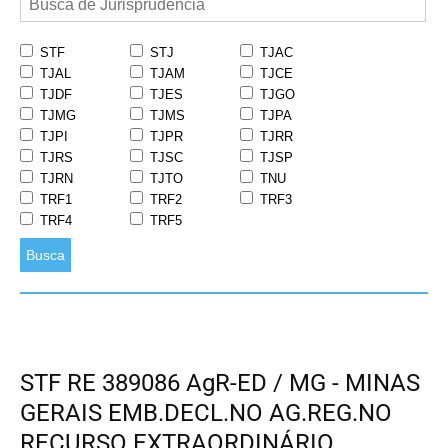
STF
STJ
TJAC
TJAL
TJAM
TJCE
TJDF
TJES
TJGO
TJMG
TJMS
TJPA
TJPI
TJPR
TJRR
TJRS
TJSC
TJSP
TJRN
TJTO
TNU
TRF1
TRF2
TRF3
TRF4
TRF5
Busca
STF RE 389086 AgR-ED / MG - MINAS
GERAIS EMB.DECL.NO AG.REG.NO
RECURSO EXTRAORDINÁRIO