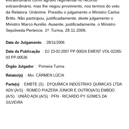
extraordinário como agravo regimental no recurso
extraordinário, mas lhe negou provimento, nos termos do voto
da Relatora. Unânime. Presidiu o julgamento o Ministro Carlos
Britto. Não participou, justificadamente, deste julgamento o
Ministro Marco Aurélio. Ausente, justificadamente, o Ministro
Sepúlveda Pertence. 1ª. Turma, 28.11.2006.
Data do Julgamento
:
28/11/2006
Data da Publicação
:
DJ 23-02-2007 PP-00024 EMENT VOL-02265-
03 PP-00536
Órgão Julgador
:
Primeira Turma
Relator(a)
:
Min. CÁRMEN LÚCIA
Parte(s)
:
EMBTE.(S) : DYQUÍMICA INDÚSTRIAS QUÍMICAS LTDA
ADV.(A/S) : ROMEO PIAZERA JÚNIOR E OUTRO(A/S) EMBDO.
(A/S) : UNIÃO ADV.(A/S) : PFN - RICARDO PY GOMES DA
SILVEIRA