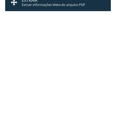
EXTRAIR
Extrair informações Meta do arquivo PDF