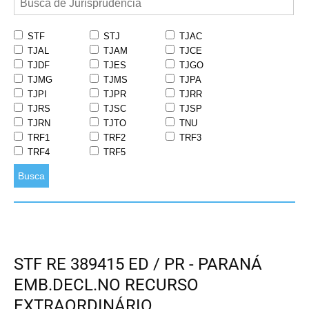
STF
STJ
TJAC
TJAL
TJAM
TJCE
TJDF
TJES
TJGO
TJMG
TJMS
TJPA
TJPI
TJPR
TJRR
TJRS
TJSC
TJSP
TJRN
TJTO
TNU
TRF1
TRF2
TRF3
TRF4
TRF5
Busca
STF RE 389415 ED / PR - PARANÁ
EMB.DECL.NO RECURSO
EXTRAORDINÁRIO