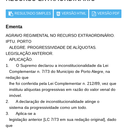
RESULTADO SIMPLES
VERSÃO HTML
VERSÃO PDF
Ementa
AGRAVO REGIMENTAL NO RECURSO EXTRAORDINÁRIO. 
IPTU. PORTO

   ALEGRE. PROGRESSIVIDADE DE ALÍQUOTAS. 
LEGISLAÇÃO ANTERIOR.

   APLICAÇÃO.

1.      O Supremo declarou a inconstitucionalidade da Lei

   Complementar n. 7/73 do Município de Porto Alegre, na 
redação que

   lhe foi conferida pela Lei Complementar n. 212/89, vez que

   instituiu alíquotas progressivas em razão do valor venal do

   imóvel.

2.      A declaração de inconstitucionalidade atinge o

   sistema da progressividade como um todo.

3.      Aplica-se a

   legislação anterior [LC 7/73 em sua redação original], dado 
que
