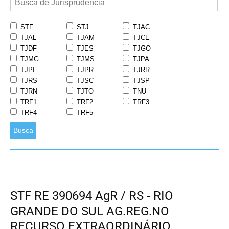
STF
STJ
TJAC
TJAL
TJAM
TJCE
TJDF
TJES
TJGO
TJMG
TJMS
TJPA
TJPI
TJPR
TJRR
TJRS
TJSC
TJSP
TJRN
TJTO
TNU
TRF1
TRF2
TRF3
TRF4
TRF5
Busca
STF RE 390694 AgR / RS - RIO
GRANDE DO SUL AG.REG.NO
RECURSO EXTRAORDINÁRIO