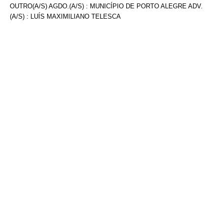
OUTRO(A/S) AGDO.(A/S) : MUNICÍPIO DE PORTO ALEGRE ADV.
(A/S) : LUÍS MAXIMILIANO TELESCA