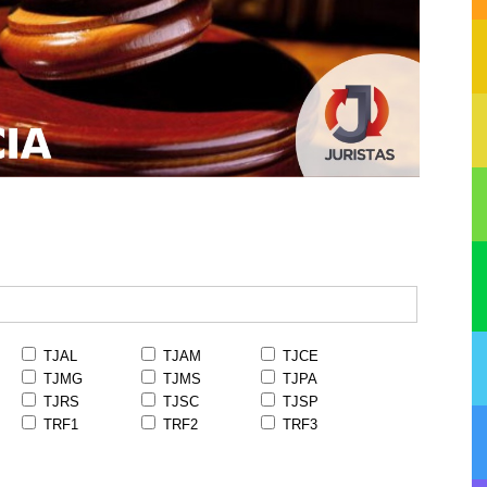
TJAL
TJAM
TJCE
TJMG
TJMS
TJPA
TJRS
TJSC
TJSP
TRF1
TRF2
TRF3