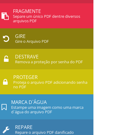
FRAGMENTE
Separe um único PDF dentre diversos
arquivos PDF
GIRE
Gire o Arquivo PDF
DESTRAVE
Remova a proteção por senha do PDF
PROTEGER
Proteja o arquivo PDF adicionando senha
no PDF
MARCA D`ÁGUA
Estampe uma imagem como uma marca
d`água do arquivo PDF
REPARE
Repare o arquivo PDF danificado