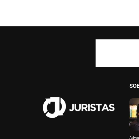
SO
Advog