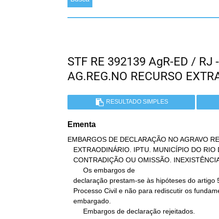
STF RE 392139 AgR-ED / RJ
AG.REG.NO RECURSO EXTR
RESULTADO SIMPLES
Ementa
EMBARGOS DE DECLARAÇÃO NO AGRAVO RE
   EXTRAODINÁRIO. IPTU. MUNICÍPIO DO RIO DE JANEIRO. OBSCURIDADE,

   CONTRADIÇÃO OU OMISSÃO. INEXISTÊNCIA.

        Os embargos de

   declaração prestam-se às hipóteses do artigo 535 do Código de

   Processo Civil e não para rediscutir os fundamentos do acórdão

   embargado.

        Embargos de declaração rejeitados.