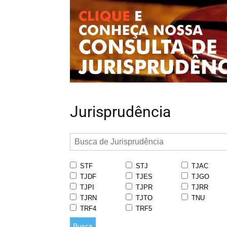
Jurisprudência
STF
STJ
TJAC
TJDF
TJES
TJGO
TJPI
TJPR
TJRR
TJRN
TJTO
TNU
TRF4
TRF5
Busca