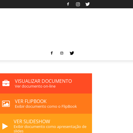
VISUALIZAR DOCUMENTO
Ver documento on-line
VER FLIPBOOK
Exibir documento como o FlipBook
VER SLIDESHOW
Exibir documento como apresentação de
slides