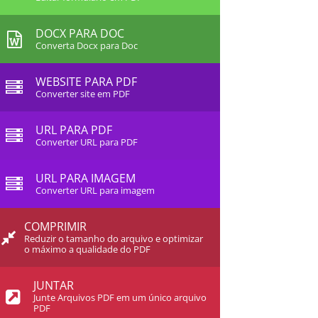
DOCX PARA DOC
Converta Docx para Doc
WEBSITE PARA PDF
Converter site em PDF
URL PARA PDF
Converter URL para PDF
URL PARA IMAGEM
Converter URL para imagem
COMPRIMIR
Reduzir o tamanho do arquivo e optimizar
o máximo a qualidade do PDF
JUNTAR
Junte Arquivos PDF em um único arquivo
PDF