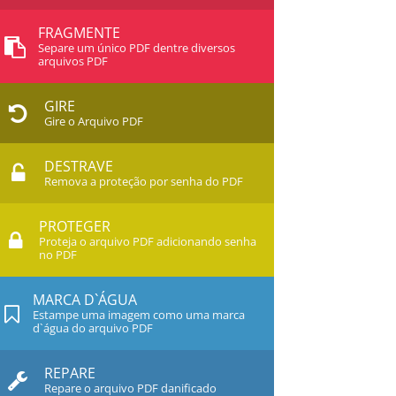
FRAGMENTE
Separe um único PDF dentre diversos
arquivos PDF
GIRE
Gire o Arquivo PDF
DESTRAVE
Remova a proteção por senha do PDF
PROTEGER
Proteja o arquivo PDF adicionando senha
no PDF
MARCA D`ÁGUA
Estampe uma imagem como uma marca
d`água do arquivo PDF
REPARE
Repare o arquivo PDF danificado