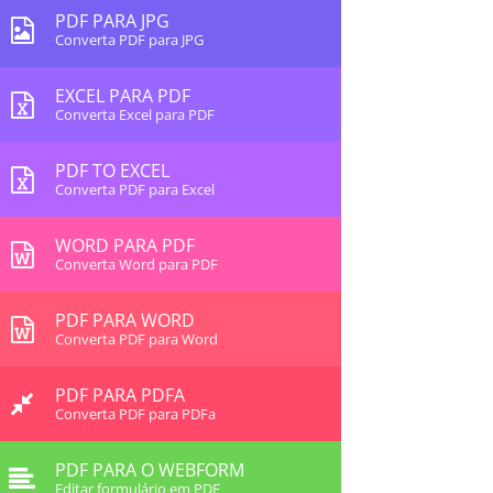
PDF PARA JPG
Converta PDF para JPG
EXCEL PARA PDF
Converta Excel para PDF
PDF TO EXCEL
Converta PDF para Excel
WORD PARA PDF
Converta Word para PDF
PDF PARA WORD
Converta PDF para Word
PDF PARA PDFA
Converta PDF para PDFa
PDF PARA O WEBFORM
Editar formulário em PDF