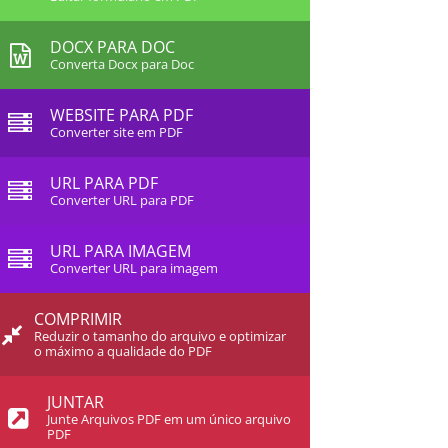
DOCX PARA DOC
Converta Docx para Doc
WEBSITE PARA PDF
Converter site em PDF
URL PARA PDF
Converter URL para PDF
URL PARA IMAGEM
Converter URL para imagem
COMPRIMIR
Reduzir o tamanho do arquivo e optimizar
o máximo a qualidade do PDF
JUNTAR
Junte Arquivos PDF em um único arquivo
PDF