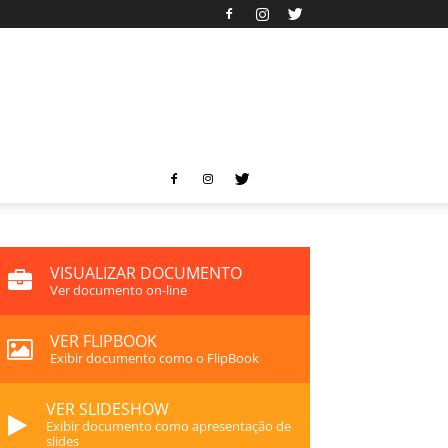
VISUALIZAR DOCUMENTO
Ver documento on-line
VER FLIPBOOK
Exibir documento como o FlipBook
VER SLIDESHOW
Exibir documento como apresentação de
slides