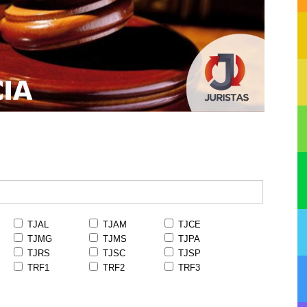
TJAL
TJAM
TJCE
TJMG
TJMS
TJPA
TJRS
TJSC
TJSP
TRF1
TRF2
TRF3