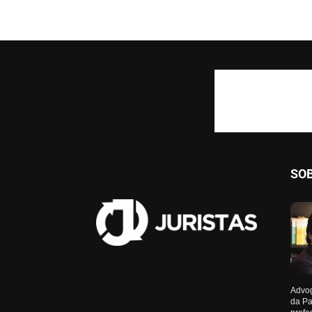
SO
Advog
da Pa