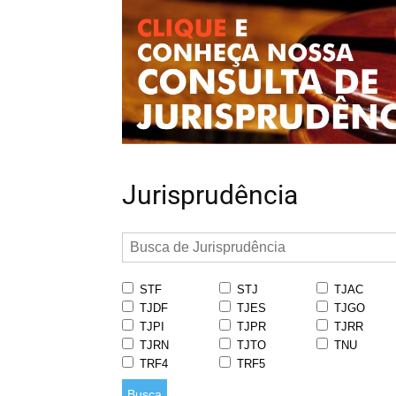
Jurisprudência
STF
STJ
TJAC
TJDF
TJES
TJGO
TJPI
TJPR
TJRR
TJRN
TJTO
TNU
TRF4
TRF5
Busca