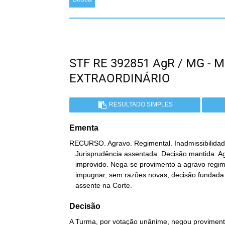
STF RE 392851 AgR / MG -
EXTRAORDINÁRIO
RESULTADO SIMPLES
Ementa
RECURSO. Agravo. Regimental. Inadmissibilidade
   Jurisprudência assentada. Decisão mantida. Agravo regimental

   improvido. Nega-se provimento a agravo regimental tendente a

   impugnar, sem razões novas, decisão fundada em jurisprudência

   assente na Corte.
Decisão
A Turma, por votação unânime, negou provimento