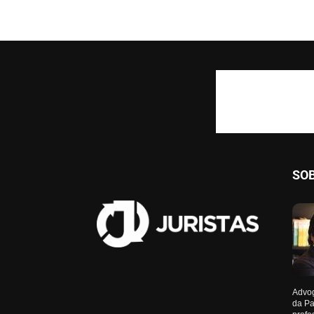
SO
Advog
da Pa