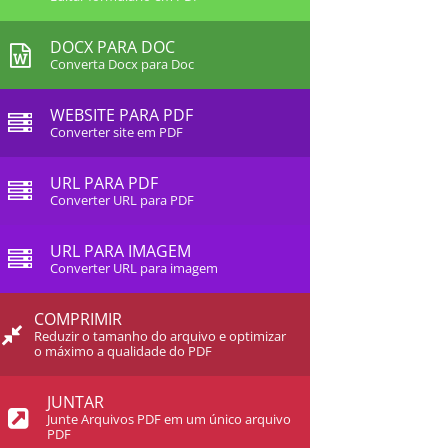
DOCX PARA DOC
Converta Docx para Doc
WEBSITE PARA PDF
Converter site em PDF
URL PARA PDF
Converter URL para PDF
URL PARA IMAGEM
Converter URL para imagem
COMPRIMIR
Reduzir o tamanho do arquivo e optimizar
o máximo a qualidade do PDF
JUNTAR
Junte Arquivos PDF em um único arquivo
PDF