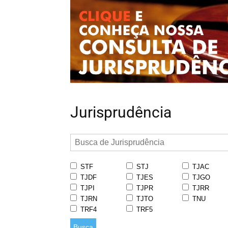
Jurisprudência
STF
STJ
TJAC
TJDF
TJES
TJGO
TJPI
TJPR
TJRR
TJRN
TJTO
TNU
TRF4
TRF5
Busca