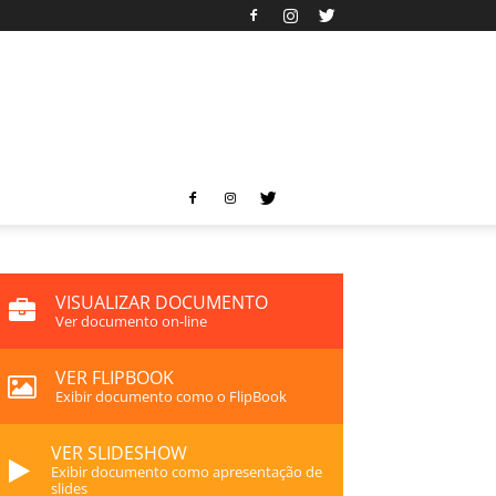
VISUALIZAR DOCUMENTO
Ver documento on-line
VER FLIPBOOK
Exibir documento como o FlipBook
VER SLIDESHOW
Exibir documento como apresentação de
slides