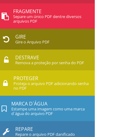
FRAGMENTE
Separe um único PDF dentre diversos
arquivos PDF
GIRE
Gire o Arquivo PDF
DESTRAVE
Remova a proteção por senha do PDF
PROTEGER
Proteja o arquivo PDF adicionando senha
no PDF
MARCA D`ÁGUA
Estampe uma imagem como uma marca
d`água do arquivo PDF
REPARE
Repare o arquivo PDF danificado