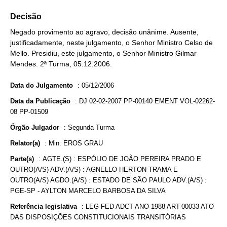
Decisão
Negado provimento ao agravo, decisão unânime. Ausente,
justificadamente, neste julgamento, o Senhor Ministro Celso de
Mello. Presidiu, este julgamento, o Senhor Ministro Gilmar
Mendes. 2ª Turma, 05.12.2006.
Data do Julgamento
:
05/12/2006
Data da Publicação
:
DJ 02-02-2007 PP-00140 EMENT VOL-02262-
08 PP-01509
Órgão Julgador
:
Segunda Turma
Relator(a)
:
Min. EROS GRAU
Parte(s)
:
AGTE.(S) : ESPÓLIO DE JOÃO PEREIRA PRADO E
OUTRO(A/S) ADV.(A/S) : AGNELLO HERTON TRAMA E
OUTRO(A/S) AGDO.(A/S) : ESTADO DE SÃO PAULO ADV.(A/S) :
PGE-SP - AYLTON MARCELO BARBOSA DA SILVA
Referência legislativa
:
LEG-FED ADCT ANO-1988 ART-00033 ATO
DAS DISPOSIÇÕES CONSTITUCIONAIS TRANSITÓRIAS