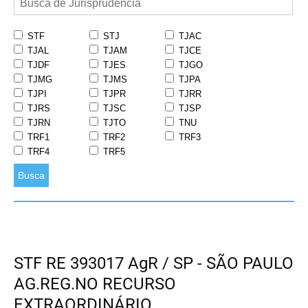
STF
STJ
TJAC
TJAL
TJAM
TJCE
TJDF
TJES
TJGO
TJMG
TJMS
TJPA
TJPI
TJPR
TJRR
TJRS
TJSC
TJSP
TJRN
TJTO
TNU
TRF1
TRF2
TRF3
TRF4
TRF5
Busca
STF RE 393017 AgR / SP - SÃO PAULO
AG.REG.NO RECURSO
EXTRAORDINÁRIO