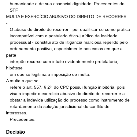
   humanidade e de sua essencial dignidade. Precedentes do

   STF.

MULTA E EXERCÍCIO ABUSIVO DO DIREITO DE RECORRER.

-

   O abuso do direito de recorrer - por qualificar-se como prática

   incompatível com o postulado ético-jurídico da lealdade

   processual - constitui ato de litigância maliciosa repelido pelo

   ordenamento positivo, especialmente nos casos em que a 
parte

   interpõe recurso com intuito evidentemente protelatório, 
hipótese

   em que se legitima a imposição de multa.

A multa a que se

   refere o art. 557, § 2º, do CPC possui função inibitória, pois

   visa a impedir o exercício abusivo do direito de recorrer e a

   obstar a indevida utilização do processo como instrumento de

   retardamento da solução jurisdicional do conflito de 
interesses.

   Precedentes.
Decisão