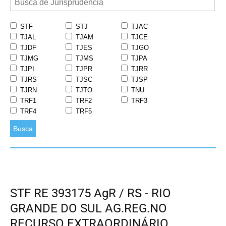
STF
STJ
TJAC
TJAL
TJAM
TJCE
TJDF
TJES
TJGO
TJMG
TJMS
TJPA
TJPI
TJPR
TJRR
TJRS
TJSC
TJSP
TJRN
TJTO
TNU
TRF1
TRF2
TRF3
TRF4
TRF5
Busca
STF RE 393175 AgR / RS - RIO
GRANDE DO SUL AG.REG.NO
RECURSO EXTRAORDINÁRIO