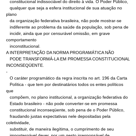
   constitucional indissociável do direito à vida. O Poder Público,

   qualquer que seja a esfera institucional de sua atuação no 
plano

   da organização federativa brasileira, não pode mostrar-se

   indiferente ao problema da saúde da população, sob pena de

   incidir, ainda que por censurável omissão, em grave 
comportamento

   inconstitucional.

A INTERPRETAÇÃO DA NORMA PROGRAMÁTICA NÃO

   PODE TRANSFORMÁ-LA EM PROMESSA CONSTITUCIONAL 
INCONSEQÜENTE.

-

   O caráter programático da regra inscrita no art. 196 da Carta

   Política - que tem por destinatários todos os entes políticos 
que

   compõem, no plano institucional, a organização federativa do

   Estado brasileiro - não pode converter-se em promessa

   constitucional inconseqüente, sob pena de o Poder Público,

   fraudando justas expectativas nele depositadas pela 
coletividade,

   substituir, de maneira ilegítima, o cumprimento de seu

   impostergável dever, por um gesto irresponsável de 