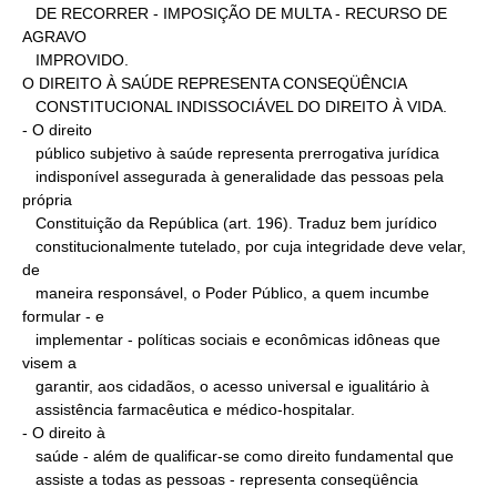
   DE RECORRER - IMPOSIÇÃO DE MULTA - RECURSO DE 
AGRAVO

   IMPROVIDO.

O DIREITO À SAÚDE REPRESENTA CONSEQÜÊNCIA

   CONSTITUCIONAL INDISSOCIÁVEL DO DIREITO À VIDA.

- O direito

   público subjetivo à saúde representa prerrogativa jurídica

   indisponível assegurada à generalidade das pessoas pela 
própria

   Constituição da República (art. 196). Traduz bem jurídico

   constitucionalmente tutelado, por cuja integridade deve velar, 
de

   maneira responsável, o Poder Público, a quem incumbe 
formular - e

   implementar - políticas sociais e econômicas idôneas que 
visem a

   garantir, aos cidadãos, o acesso universal e igualitário à

   assistência farmacêutica e médico-hospitalar.

- O direito à

   saúde - além de qualificar-se como direito fundamental que

   assiste a todas as pessoas - representa conseqüência
