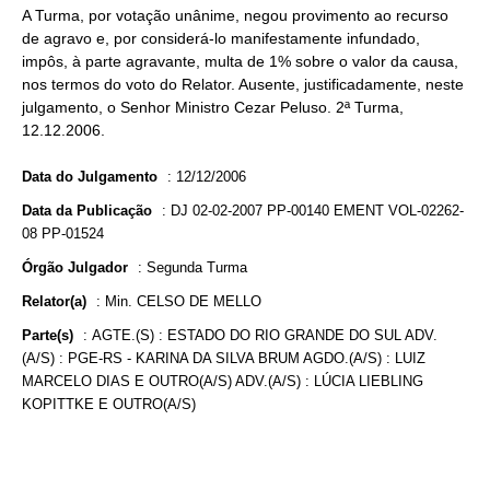
A Turma, por votação unânime, negou provimento ao recurso
de agravo e, por considerá-lo manifestamente infundado,
impôs, à parte agravante, multa de 1% sobre o valor da causa,
nos termos do voto do Relator. Ausente, justificadamente, neste
julgamento, o Senhor Ministro Cezar Peluso. 2ª Turma,
12.12.2006.
Data do Julgamento
:
12/12/2006
Data da Publicação
:
DJ 02-02-2007 PP-00140 EMENT VOL-02262-
08 PP-01524
Órgão Julgador
:
Segunda Turma
Relator(a)
:
Min. CELSO DE MELLO
Parte(s)
:
AGTE.(S) : ESTADO DO RIO GRANDE DO SUL ADV.
(A/S) : PGE-RS - KARINA DA SILVA BRUM AGDO.(A/S) : LUIZ
MARCELO DIAS E OUTRO(A/S) ADV.(A/S) : LÚCIA LIEBLING
KOPITTKE E OUTRO(A/S)