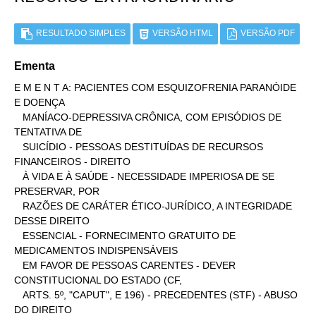
RESULTADO SIMPLES
VERSÃO HTML
VERSÃO PDF
Ementa
E M E N T A: PACIENTES COM ESQUIZOFRENIA PARANÓIDE 
E DOENÇA

   MANÍACO-DEPRESSIVA CRÔNICA, COM EPISÓDIOS DE 
TENTATIVA DE

   SUICÍDIO - PESSOAS DESTITUÍDAS DE RECURSOS 
FINANCEIROS - DIREITO

   À VIDA E À SAÚDE - NECESSIDADE IMPERIOSA DE SE 
PRESERVAR, POR

   RAZÕES DE CARÁTER ÉTICO-JURÍDICO, A INTEGRIDADE 
DESSE DIREITO

   ESSENCIAL - FORNECIMENTO GRATUITO DE 
MEDICAMENTOS INDISPENSÁVEIS

   EM FAVOR DE PESSOAS CARENTES - DEVER 
CONSTITUCIONAL DO ESTADO (CF,

   ARTS. 5º, "CAPUT", E 196) - PRECEDENTES (STF) - ABUSO 
DO DIREITO
