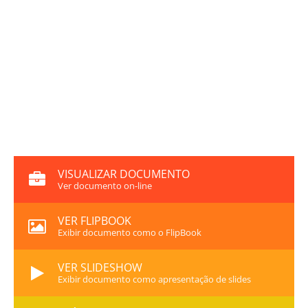
VISUALIZAR DOCUMENTO
Ver documento on-line
VER FLIPBOOK
Exibir documento como o FlipBook
VER SLIDESHOW
Exibir documento como apresentação de slides