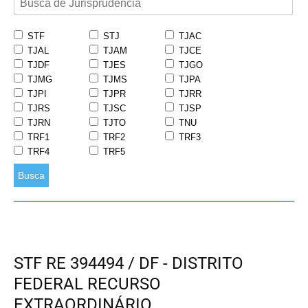
STF
STJ
TJAC
TJAL
TJAM
TJCE
TJDF
TJES
TJGO
TJMG
TJMS
TJPA
TJPI
TJPR
TJRR
TJRS
TJSC
TJSP
TJRN
TJTO
TNU
TRF1
TRF2
TRF3
TRF4
TRF5
Busca
STF RE 394494 / DF - DISTRITO
FEDERAL RECURSO
EXTRAORDINÁRIO