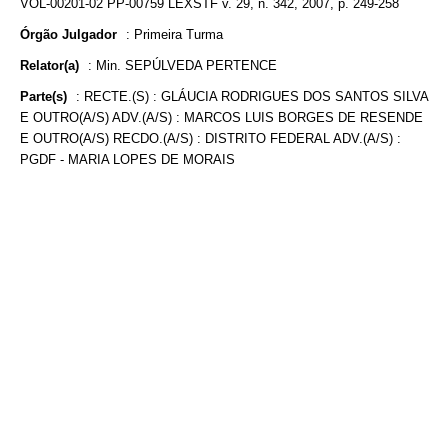
VOL-00201-02 PP-00759 LEXSTF v. 29, n. 342, 2007, p. 249-258
Órgão Julgador
:
Primeira Turma
Relator(a)
:
Min. SEPÚLVEDA PERTENCE
Parte(s)
:
RECTE.(S) : GLÁUCIA RODRIGUES DOS SANTOS SILVA
E OUTRO(A/S) ADV.(A/S) : MARCOS LUIS BORGES DE RESENDE
E OUTRO(A/S) RECDO.(A/S) : DISTRITO FEDERAL ADV.(A/S) :
PGDF - MARIA LOPES DE MORAIS