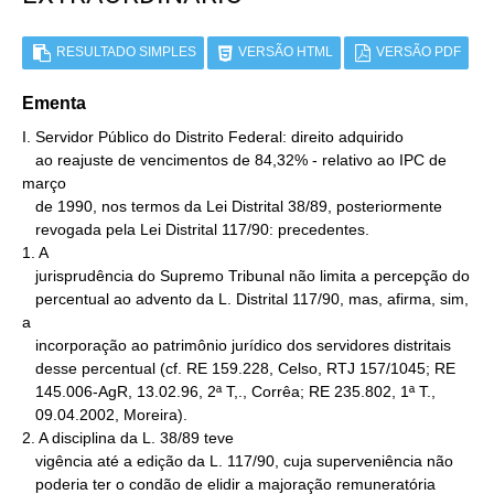
RESULTADO SIMPLES
VERSÃO HTML
VERSÃO PDF
Ementa
I. Servidor Público do Distrito Federal: direito adquirido

   ao reajuste de vencimentos de 84,32% - relativo ao IPC de 
março

   de 1990, nos termos da Lei Distrital 38/89, posteriormente

   revogada pela Lei Distrital 117/90: precedentes.

1. A

   jurisprudência do Supremo Tribunal não limita a percepção do

   percentual ao advento da L. Distrital 117/90, mas, afirma, sim, 
a

   incorporação ao patrimônio jurídico dos servidores distritais

   desse percentual (cf. RE 159.228, Celso, RTJ 157/1045; RE

   145.006-AgR, 13.02.96, 2ª T,., Corrêa; RE 235.802, 1ª T.,

   09.04.2002, Moreira).

2. A disciplina da L. 38/89 teve

   vigência até a edição da L. 117/90, cuja superveniência não

   poderia ter o condão de elidir a majoração remuneratória
