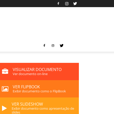
VISUALIZAR DOCUMENTO
Ver documento on-line
VER FLIPBOOK
Exibir documento como o FlipBook
VER SLIDESHOW
Exibir documento como apresentação de
slides