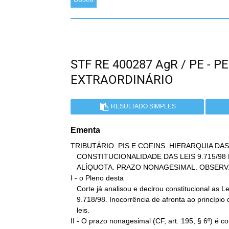
STF RE 400287 AgR / PE -
EXTRAORDINÁRIO
RESULTADO SIMPLES
Ementa
TRIBUTÁRIO. PIS E COFINS. HIERARQUIA DAS 
   CONSTITUCIONALIDADE DAS LEIS 9.715/98 E 9.718/98. MAJORAÇÃO DE

   ALÍQUOTA. PRAZO NONAGESIMAL. OBSERVÂNCIA.

I - o Pleno desta

   Corte já analisou e declrou constitucional as Leis 9.715/98 e

   9.718/98. Inocorrência de afronta ao princípio da hierarquia das

   leis.

II - O prazo nonagesimal (CF, art. 195, § 6º) é co