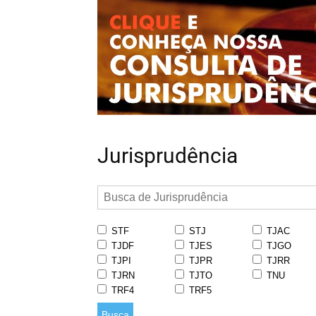
Jurisprudência
STF
STJ
TJAC
TJDF
TJES
TJGO
TJPI
TJPR
TJRR
TJRN
TJTO
TNU
TRF4
TRF5
Busca