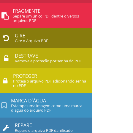
FRAGMENTE
Separe um único PDF dentre diversos
arquivos PDF
GIRE
Gire o Arquivo PDF
DESTRAVE
Remova a proteção por senha do PDF
PROTEGER
Proteja o arquivo PDF adicionando senha
no PDF
MARCA D`ÁGUA
Estampe uma imagem como uma marca
d`água do arquivo PDF
REPARE
Repare o arquivo PDF danificado