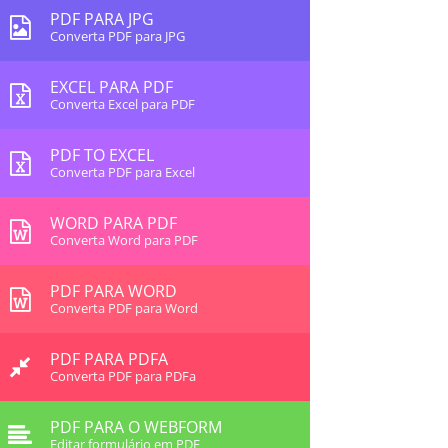
PDF PARA JPG
Converta PDF para JPG
EXCEL PARA PDF
Converta Excel para PDF
PDF TO EXCEL
Converta PDF para Excel
WORD PARA PDF
Converta Word para PDF
PDF PARA WORD
Converta PDF para Word
PDF PARA PDFA
Converta PDF para PDFa
PDF PARA O WEBFORM
Editar formulário em PDF