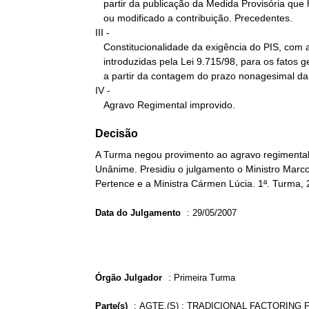
   partir da publicação da Medida Provisória que houver instituído

   ou modificado a contribuição. Precedentes.

III -

   Constitucionalidade da exigência do PIS, com as alterações

   introduzidas pela Lei 9.715/98, para os fatos geradores ocorridos

   a partir da contagem do prazo nonagesimal da MP 1.212/95.

IV -

   Agravo Regimental improvido.
Decisão
A Turma negou provimento ao agravo regimental n
Unânime. Presidiu o julgamento o Ministro Marco 
Pertence e a Ministra Cármen Lúcia. 1ª. Turma, 
Data do Julgamento
:
29/05/2007
Órgão Julgador
:
Primeira Turma
Parte(s)
:
AGTE.(S) : TRADICIONAL FACTORING 