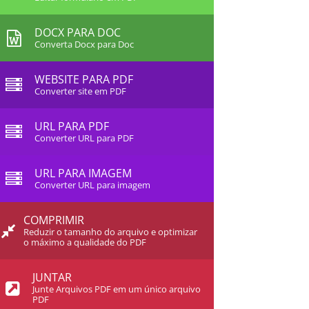
DOCX PARA DOC
Converta Docx para Doc
WEBSITE PARA PDF
Converter site em PDF
URL PARA PDF
Converter URL para PDF
URL PARA IMAGEM
Converter URL para imagem
COMPRIMIR
Reduzir o tamanho do arquivo e optimizar
o máximo a qualidade do PDF
JUNTAR
Junte Arquivos PDF em um único arquivo
PDF