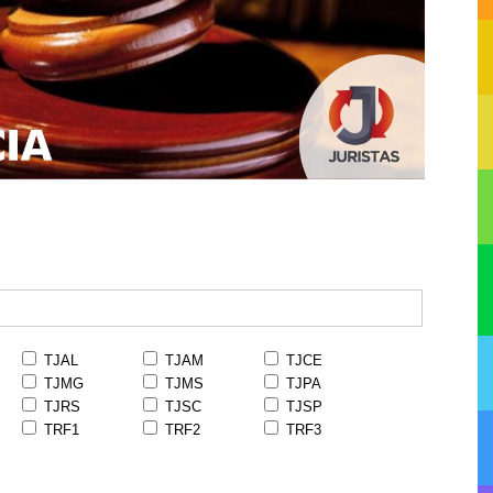
TJAL
TJAM
TJCE
TJMG
TJMS
TJPA
TJRS
TJSC
TJSP
TRF1
TRF2
TRF3