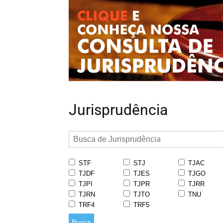
Jurisprudência
STF
STJ
TJAC
TJDF
TJES
TJGO
TJPI
TJPR
TJRR
TJRN
TJTO
TNU
TRF4
TRF5
Busca