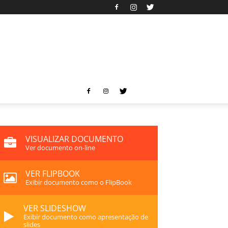
VISUALIZAR DOCUMENTO
Ver documento on-line
VER FLIPBOOK
Exibir documento como o FlipBook
VER SLIDESHOW
Exibir documento como apresentação de
slides