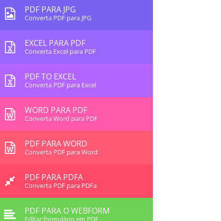
PDF PARA JPG
Converta PDF para JPG
EXCEL PARA PDF
Converta Excel para PDF
PDF TO EXCEL
Converta PDF para Excel
WORD PARA PDF
Converta Word para PDF
PDF PARA WORD
Converta PDF para Word
PDF PARA PDFA
Converta PDF para PDFa
PDF PARA O WEBFORM
Editar formulário em PDF