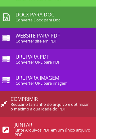
DOCX PARA DOC
Converta Docx para Doc
WEBSITE PARA PDF
Converter site em PDF
URL PARA PDF
Converter URL para PDF
URL PARA IMAGEM
Converter URL para imagem
COMPRIMIR
Reduzir o tamanho do arquivo e optimizar
o máximo a qualidade do PDF
JUNTAR
Junte Arquivos PDF em um único arquivo
PDF