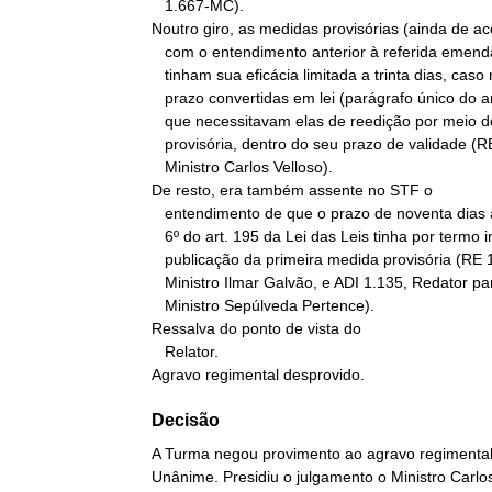
   1.667-MC).

Noutro giro, as medidas provisórias (ainda de ac
   com o entendimento anterior à referida emenda constitucional)

   tinham sua eficácia limitada a trinta dias, caso não fossem nesse

   prazo convertidas em lei (parágrafo único do art. 62 da CF). Daí

   que necessitavam elas de reedição por meio de nova medida

   provisória, dentro do seu prazo de validade (RE 232.896, Relato

   Ministro Carlos Velloso).

De resto, era também assente no STF o

   entendimento de que o prazo de noventa dias a que se refere o §

   6º do art. 195 da Lei das Leis tinha por termo inicial a data de

   publicação da primeira medida provisória (RE 197.790, Relator

   Ministro Ilmar Galvão, e ADI 1.135, Redator para o acórdão

   Ministro Sepúlveda Pertence).

Ressalva do ponto de vista do

   Relator.

Agravo regimental desprovido.
Decisão
A Turma negou provimento ao agravo regimental n
Unânime. Presidiu o julgamento o Ministro Carlos