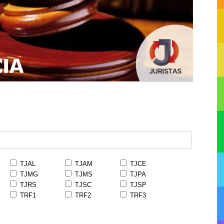
TJAL
TJAM
TJCE
TJMG
TJMS
TJPA
TJRS
TJSC
TJSP
TRF1
TRF2
TRF3