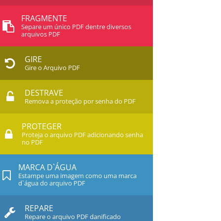
FRAGMENTE
Separe um único PDF dentre diversos
arquivos PDF
GIRE
Gire o Arquivo PDF
DESTRAVE
Remova a proteção por senha do PDF
PROTEGER
Proteja o arquivo PDF adicionando senha
no PDF
MARCA D`ÁGUA
Estampe uma imagem como uma marca
d`água do arquivo PDF
REPARE
Repare o arquivo PDF danificado