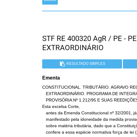
STF RE 400320 AgR / PE -
EXTRAORDINÁRIO
RESULTADO SIMPLES
Ementa
CONSTITUCIONAL. TRIBUTÁRIO. AGRAVO RE
   EXTRAORDINÁRIO. PROGRAMA DE INTEGRAÇÃO SOCIAL - PIS. MEDIDA

   PROVISÓRIA Nº 1.212/95 E SUAS REEDIÇÕES.

Esta excelsa Corte,

   antes da Emenda Constitucional nº 32/2001, já se havia

   manifestado pela idoneidade da medida provisória para versar

   sobre matéria tributária, dado que a Constituição Republicana

   confere a essa espécie normativa força de lei (ADI 1.417-MC e ADI
