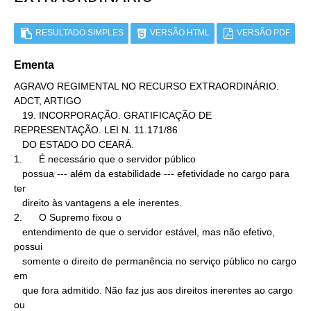
RESULTADO SIMPLES
VERSÃO HTML
VERSÃO PDF
Ementa
AGRAVO REGIMENTAL NO RECURSO EXTRAORDINÁRIO. 
ADCT, ARTIGO

   19. INCORPORAÇÃO. GRATIFICAÇÃO DE 
REPRESENTAÇÃO. LEI N. 11.171/86

   DO ESTADO DO CEARÁ.

1.      É necessário que o servidor público

   possua --- além da estabilidade --- efetividade no cargo para 
ter

   direito às vantagens a ele inerentes.

2.      O Supremo fixou o

   entendimento de que o servidor estável, mas não efetivo, 
possui

   somente o direito de permanência no serviço público no cargo 
em

   que fora admitido. Não faz jus aos direitos inerentes ao cargo 
ou
