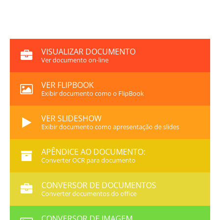
VISUALIZAR DOCUMENTO
Ver documento on-line
VER FLIPBOOK
Exibir documento como o FlipBook
VER SLIDESHOW
Exibir documento como apresentação de slides
APÊNDICE AO DOCUMENTO:
Converter OCR para documento
CONVERSOR DE DOCUMENTOS
Converter documentos do office
CONVERSOR DE IMAGEM