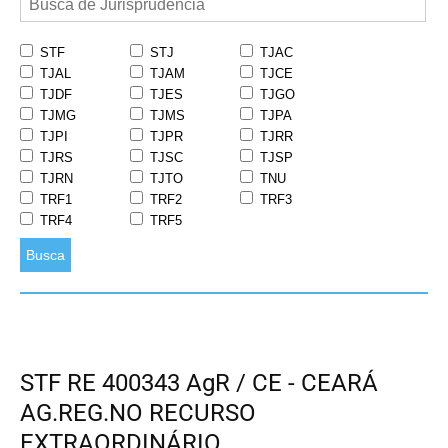
STF
STJ
TJAC
TJAL
TJAM
TJCE
TJDF
TJES
TJGO
TJMG
TJMS
TJPA
TJPI
TJPR
TJRR
TJRS
TJSC
TJSP
TJRN
TJTO
TNU
TRF1
TRF2
TRF3
TRF4
TRF5
Busca
STF RE 400343 AgR / CE - CEARÁ
AG.REG.NO RECURSO
EXTRAORDINÁRIO