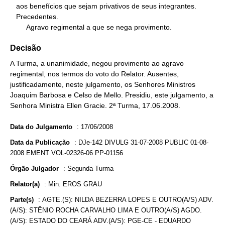
   aos benefícios que sejam privativos de seus integrantes.

   Precedentes.

        Agravo regimental a que se nega provimento.
Decisão
A Turma, a unanimidade, negou provimento ao agravo
regimental, nos termos do voto do Relator. Ausentes,
justificadamente, neste julgamento, os Senhores Ministros
Joaquim Barbosa e Celso de Mello. Presidiu, este julgamento, a
Senhora Ministra Ellen Gracie. 2ª Turma, 17.06.2008.
Data do Julgamento
:
17/06/2008
Data da Publicação
:
DJe-142 DIVULG 31-07-2008 PUBLIC 01-08-
2008 EMENT VOL-02326-06 PP-01156
Órgão Julgador
:
Segunda Turma
Relator(a)
:
Min. EROS GRAU
Parte(s)
:
AGTE.(S): NILDA BEZERRA LOPES E OUTRO(A/S) ADV.
(A/S): STÊNIO ROCHA CARVALHO LIMA E OUTRO(A/S) AGDO.
(A/S): ESTADO DO CEARÁ ADV.(A/S): PGE-CE - EDUARDO